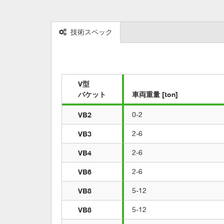
技術スペック
V型

バケット
車両重量 [ton]
VB2
0-2
VB3
2-6
VB4
2-6
VB6
2-6
VB8
5-12
VB8
5-12