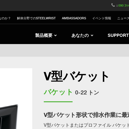
witzerland
Switch to Austria
Switch to Belgium
:
090 31
nited Kingdom
Switch to Sweden
Switch to Poland
なのか？
解体分野でのSTEELWRIST
AMBASSADORS
イベント情報
ニュー
Netherlands
Switch to Korea
Switch to Italy
Switch to Denmark
Switch to China
Swit
製品概要
あなたの
SUPPORT
V型バケット
バケット
0-22 トン
V型バケット形状で排水作業に最
V型バケットまたはプロファイル バケッ