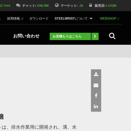
Switch to Belgique
42 7444
チャット:
ONLINE
マーケット:
JA
販売店:
LOGIN
Switch to Norway
ス
採用情報
ダウンロード
STEELWRISTについて
WEBSHOP
Switch to Germany
ch to Australia
Stay
検索
お問い合わせ
お見積もりはこちら
適
トは、排水作業用に開発され、溝、水