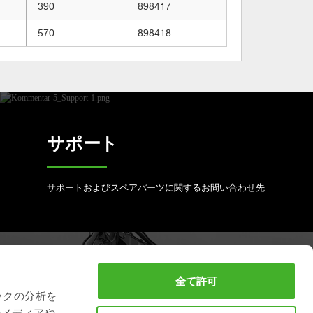
390
898417
570
898418
サポート
サポートおよびスペアパーツに関するお問い合わせ先
フルサービスの予約
全て許可
ックの分析を
ルメディアや