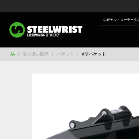
Switch to New Zealand
Switch to S
Switch to International
Switch to U
なぜチルトローテータ
Switch to North America
Switch to 
Switch to France
Switch to Finland
Change market
JA
/
取り扱い製品
/
バケット
/
V型バケット