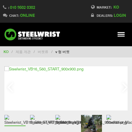
KO
010 9502 0302
Switch to Finland
MARKET:
:
ONLINE
LOGIN
Switch to Denmark
CHAT:
DEALERS:
Switch to China
Switch to Australia
Stay
Meny
Change market
KO
/
제품 개관
/
버켓류
/
v 형 버켓