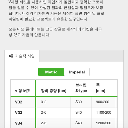
V자형 버킷을 사용하면 작업자가 일관되고 정확한 프로파
일을 얻을 수 있어 완성된 결과의 균일성과 정밀도가 보장
됩니다. 버킷의 디자인과 기능은 세심한 표면 형성 및 프로
파일링이 필요한 프로젝트에 유용한 도구입니다.
모든 마모 플레이트는 고급 강철로 제작되어 버킷을 내구
성 있고 가볍게 만듭니다.
기술적 사양
Metric
Imperial
브라켓

폭

용량

v 형 버켓
장비 중량 [ton]
S-type
[mm]
[l]
VB2
0-2
S30
900/200
90
VB3
2-6
S40
1100/200
140
VB4
2-6
S40
1200/200
200