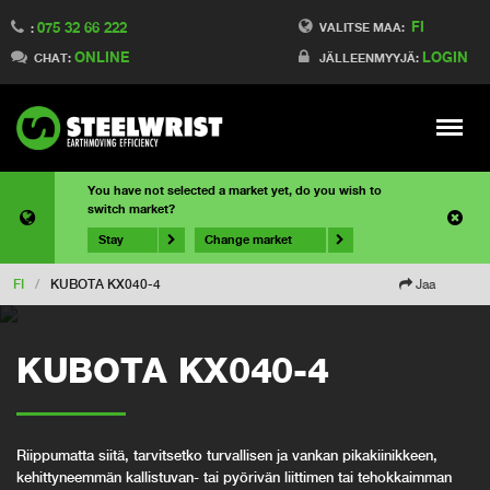
FI
075 32 66 222
VALITSE MAA:
:
ONLINE
LOGIN
CHAT:
JÄLLEENMYYJÄ:
Meny
You have not selected a market yet, do you wish to
switch market?
Stay
Change market
FI
/
KUBOTA KX040-4
Jaa
KUBOTA KX040-4
Riippumatta siitä, tarvitsetko turvallisen ja vankan pikakiinikkeen,
kehittyneemmän kallistuvan- tai pyörivän liittimen tai tehokkaimman