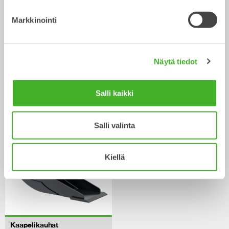
Markkinointi
Näytä tiedot
Välppäkauhat
Kuokkakauhat
Salli kaikki
Kauha
Kauha
0-20
tonnisiin
0-33
tonnisiin
Salli valinta
Kiellä
Kaapelikauhat