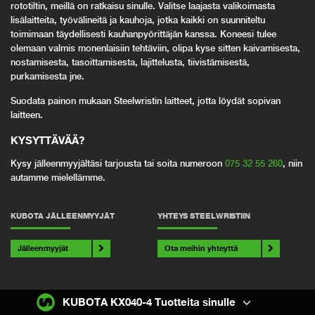
rototiltin, meillä on ratkaisu sinulle. Valitse laajasta valikoimasta
lisälaitteita, työvälineitä ja kauhoja, jotka kaikki on suunniteltu
toimimaan täydellisesti kauhanpyörittäjän kanssa. Koneesi tulee
olemaan valmis monenlaisiin tehtäviin, olipa kyse sitten kaivamisesta,
nostamisesta, tasoittamisesta, lajittelusta, tiivistämisestä,
purkamisesta jne.
Suodata painon mukaan Steelwristin laitteet, jotta löydät sopivan
laitteen.
KYSYTTÄVÄÄ
?
Kysy jälleenmyyjältäsi tarjousta tai soita numeroon
075 32 55 260
, niin
autamme mielellämme.
KUBOTA JÄLLEENMYYJÄT
YHTEYS STEELWRISTIIN
Jälleenmyyjät
Ota meihin yhteyttä
KUBOTA KX040-4 Tuotteita sinulle