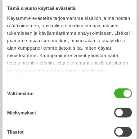
Tämä sivusto käyttää evästeitä
Käytämme evästeitä tarjoamamme sisällön ja mainosten
CUSTOM BUILD
Luiskakauhat
räätälöimiseen, sosiaalisen median ominaisuuksien
Kauha
Kauha
0-40
tonnisiin
tukemiseen ja kävijämäärämme analysoimiseen. Lisäksi
jaamme sosiaalisen median, mainosalan ja analytiikka-
alan kumppaneillemme tietoja siitä, miten käytät
sivustoamme. Kumppanimme voivat yhdistää näitä
tietoja muihin tietoihin, joita olet antanut heille tai joita on
kerätty, kun olet käyttänyt heidän palvelujaan.
Suostumuksen
Välttämätön
valinta
V-ojakauhat
Lajittelukauhat
Kauha
Kauha
0-22
tonnisiin
2-32
tonnisiin
Mieltymykset
Tilastot