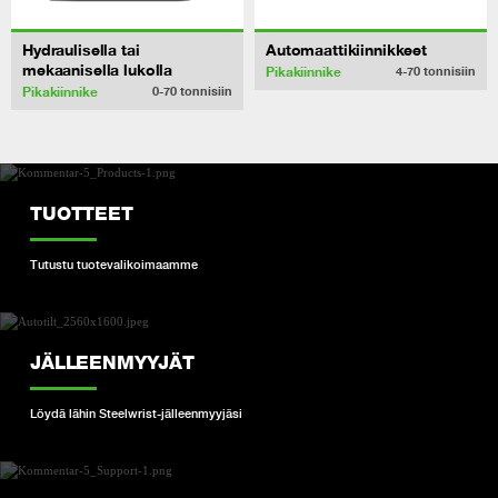
Hydraulisella tai
Automaattikiinnikkeet
mekaanisella lukolla
Pikakiinnike
4-70
tonnisiin
Pikakiinnike
0-70
tonnisiin
TUOTTEET
Tutustu tuotevalikoimaamme
JÄLLEENMYYJÄT
Löydä lähin Steelwrist-jälleenmyyjäsi