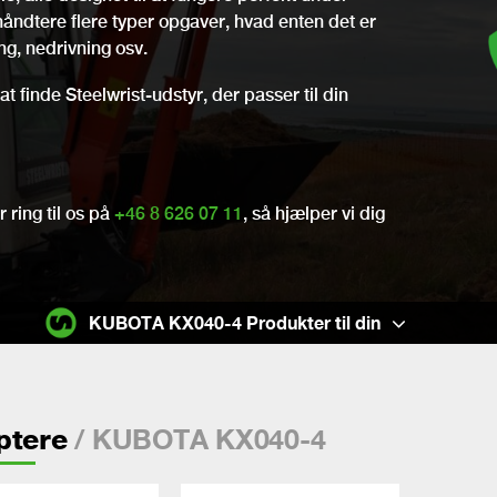
t håndtere flere typer opgaver, hvad enten det er
ing, nedrivning osv.
t finde Steelwrist-udstyr, der passer til din
 ring til os på
+46 8 626 07 11
, så hjælper vi dig
KUBOTA KX040-4 Produkter til din
/ KUBOTA KX040-4
ptere