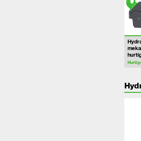
Hydra
meka
hurti
Hurtig
Hydr