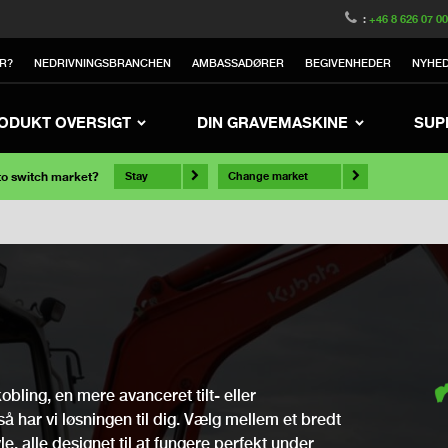
:
+46 8 626 07 0
R?
NEDRIVNINGSBRANCHEN
AMBASSADØRER
BEGIVENHEDER
NYHE
ODUKT OVERSIGT
DIN GRAVEMASKINE
SUP
 to switch market?
Stay
Change market
bling, en mere avanceret tilt- eller
 så har vi løsningen til dig. Vælg mellem et bredt
, alle designet til at fungere perfekt under