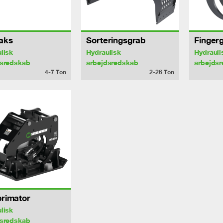
aks
Sorteringsgrab
Finger
lisk
Hydraulisk
Hydrauli
dsredskab
arbejdsredskab
arbejds
4-7
Ton
2-26
Ton
rimator
lisk
dsredskab