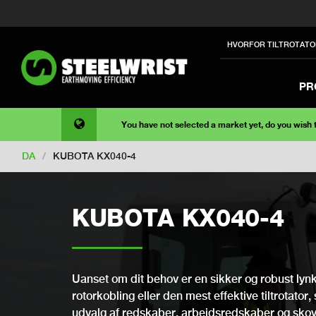
HVORFOR TILTROTATO
PR
You have not selected a market yet, do you wish
DA
/
KUBOTA KX040-4
KUBOTA KX040-4
Uanset om dit behov er en sikker og robust lynko
rotorkobling eller den mest effektive tiltrotator,
udvalg af redskaber, arbejdsredskaber og skovle