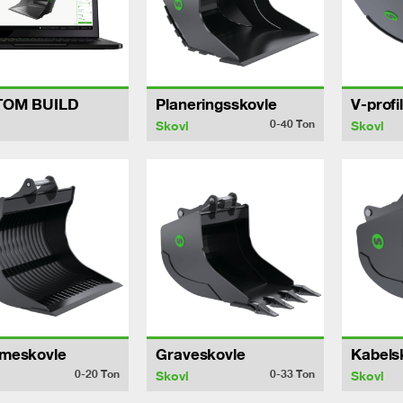
TOM BUILD
Planeringsskovle
V-profi
0-40
Ton
Skovl
Skovl
meskovle
Graveskovle
Kabels
0-20
Ton
0-33
Ton
Skovl
Skovl