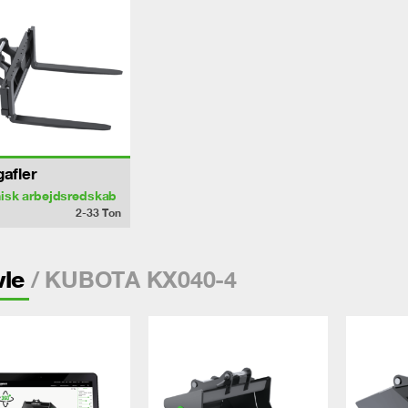
gafler
isk arbejdsredskab
2-33
Ton
/ KUBOTA KX040-4
vle