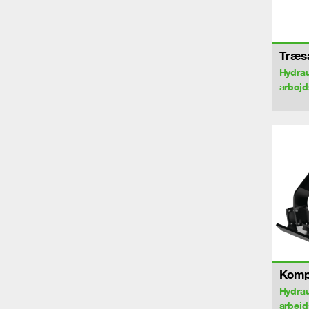
Træs
Hydrau
arbej
Komp
Hydrau
arbej