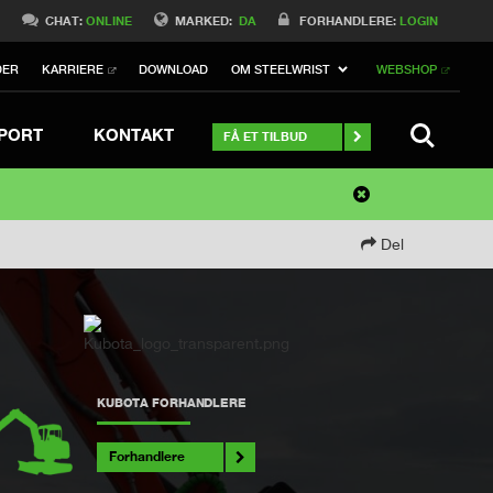
0
CHAT:
ONLINE
MARKED:
DA
FORHANDLERE:
LOGIN
DER
KARRIERE
DOWNLOAD
OM STEELWRIST
WEBSHOP
SØGNING
PORT
KONTAKT
FÅ ET TILBUD
Del
KUBOTA FORHANDLERE
Forhandlere