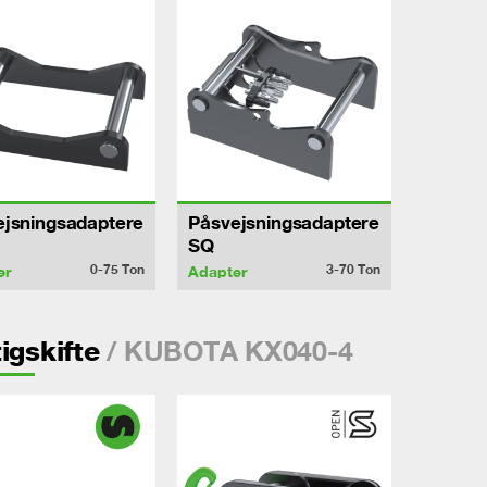
ejsningsadaptere
Påsvejsningsadaptere
SQ
0-75
Ton
3-70
Ton
er
Adapter
/ KUBOTA KX040-4
igskifte