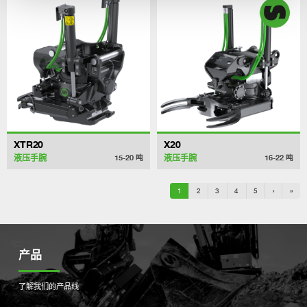
XTR20
X20
液压手腕
液压手腕
15-20
吨
16-22
吨
1
2
3
4
5
›
»
产品
了解我们的产品线