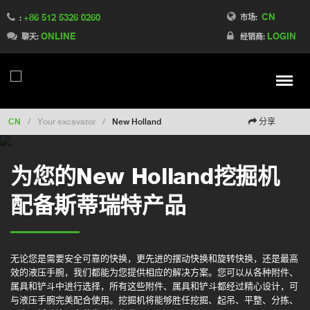
CN
+86 512 5326 0260
Switch to France
市场:
:
ONLINE
LOGIN
Switch to Finland
聊天:
经销商:
Switch to Denmark
Switch to Australia
Stay
Meny
Change market
CN
/
Your excavator
/
New Holland
分享
为您的New Holland挖掘机
配备斯蒂瑞特产品
无论您是需要安全可靠的快换，更先进的摆动快换和旋转快换，还是最高
效的液压手腕，我们都能为您提供相应的解决方案。您可以从各种附件、
属具和铲斗中进行选择，所有这些附件、属具和铲斗都经过精心设计，可
与液压手腕完美配合使用。挖掘机将能够胜任挖掘、起吊、平整、分拣、