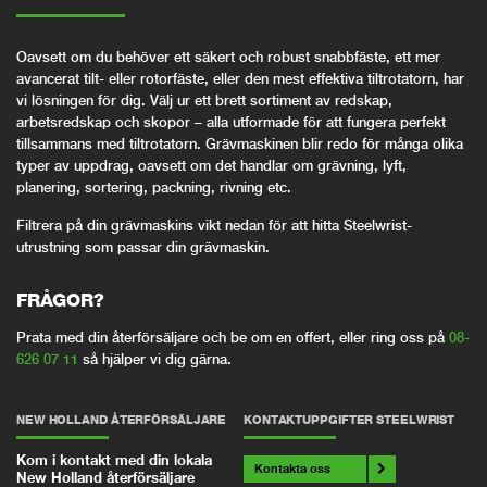
Oavsett om du behöver ett säkert och robust snabbfäste, ett mer
avancerat tilt- eller rotorfäste, eller den mest effektiva tiltrotatorn, har
vi lösningen för dig. Välj ur ett brett sortiment av redskap,
arbetsredskap och skopor – alla utformade för att fungera perfekt
tillsammans med tiltrotatorn. Grävmaskinen blir redo för många olika
typer av uppdrag, oavsett om det handlar om grävning, lyft,
planering, sortering, packning, rivning etc.
Filtrera på din grävmaskins vikt nedan för att hitta Steelwrist-
utrustning som passar din grävmaskin.
FRÅGOR?
Prata med din återförsäljare och be om en offert, eller ring oss på
08-
626 07 11
så hjälper vi dig gärna.
NEW HOLLAND ÅTERFÖRSÄLJARE
KONTAKTUPPGIFTER STEELWRIST
Kom i kontakt med din lokala
Kontakta oss
New Holland återförsäljare