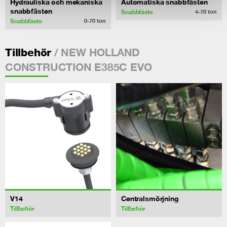
Hydrauliska och mekaniska
Automatiska snabbfästen
snabbfästen
Snabbfäste
4-70
ton
Snabbfäste
0-70
ton
/ NEW HOLLAND
Tillbehör
CONSTRUCTION E385C EVO
V14
Centralsmörjning
Tillbehör
Tillbehör