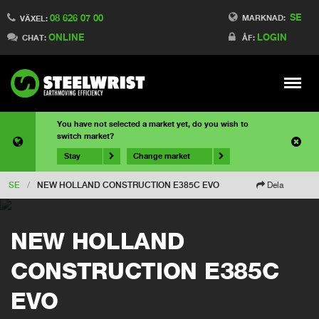
SE
08 626 07 00
MARKNAD:
VÄXEL:
ONLINE
LOGIN
CHAT:
ÅF:
Meny
You have not selected a market yet, do you wish to
switch market?
Stay
Change market
SE
/
NEW HOLLAND CONSTRUCTION E385C EVO
Dela
NEW HOLLAND
CONSTRUCTION E385C
EVO