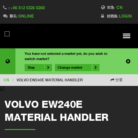
CN
+86 512 5326 0260
市场:
:
ONLINE
LOGIN
聊天:
经销商:
Meny
You have not selected a market yet, do you wish to
switch market?
Stay
Change market
CN
/
VOLVO EW240E MATERIAL HANDLER
分享
VOLVO EW240E
MATERIAL HANDLER