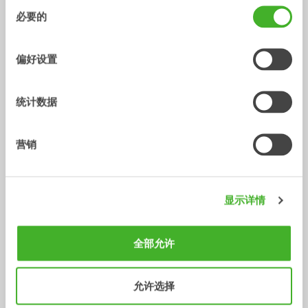
同
必要的
意
选
SQ型摆式适配器
SQ型螺栓固定式适配器
择
偏好设置
适配器
适配器
5-33
吨
5-70
吨
/ VOLVO EW240E MATERIAL
配件
统计数据
HANDLER
营销
显示详情
全部允许
允许选择
V14
手指夹