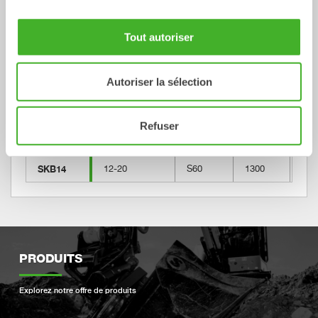
squelette
machine [ton]
S-type
[mm]
[l]
Tout autoriser
SKB2
0-2
S30
500
60
SKB4
3-5
S40
600
130
Autoriser la sélection
SKB6
5-8
S50
800
160
SKB8
5-12
S45
1000
370
Refuser
SKB8
5-12
S50
1000
370
SKB14
12-20
S60
1300
620
PRODUITS
Explorez notre offre de produits