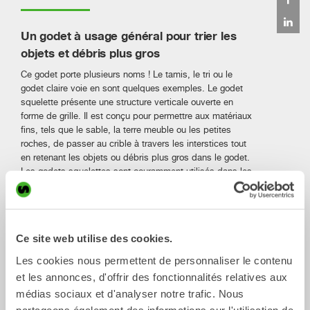
Un godet à usage général pour trier les
objets et débris plus gros
Ce godet porte plusieurs noms ! Le tamis, le tri ou le
godet claire voie en sont quelques exemples. Le godet
squelette présente une structure verticale ouverte en
forme de grille. Il est conçu pour permettre aux matériaux
fins, tels que le sable, la terre meuble ou les petites
roches, de passer au crible à travers les interstices tout
en retenant les objets ou débris plus gros dans le godet.
Les godets squelettes sont couramment utilisés dans les
applications de construction, d’aménagement paysager,
de recyclage et agricoles.
C’est un godet à usage général très pratique. Sur les
chantiers urbains, il est utile pour briser l’asphalte,
Ce site web utilise des cookies.
ramasser et trier les pavés (en pierre). La structure
Les cookies nous permettent de personnaliser le contenu
ouverte d’un godet squelette permet un drainage efficace
et les annonces, d'offrir des fonctionnalités relatives aux
de l’eau ou des liquides, ce qui le rend adapté aux
tâches de dragage ou de travail dans des conditions
médias sociaux et d'analyser notre trafic. Nous
Comme tous les godets et outils de travail Steelwrist, le
partageons également des informations sur l'utilisation de