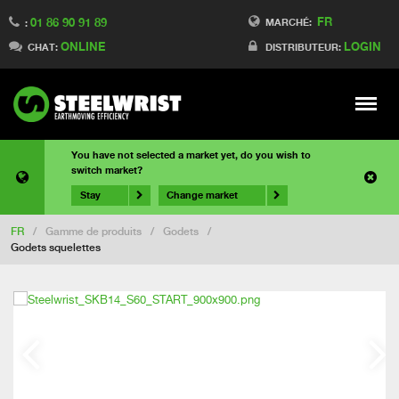
FR
01 86 90 91 89
MARCHÉ:
:
ONLINE
LOGIN
CHAT:
DISTRIBUTEUR:
Meny
You have not selected a market yet, do you wish to
switch market?
Stay
Change market
FR
/
Gamme de produits
/
Godets
/
Godets squelettes