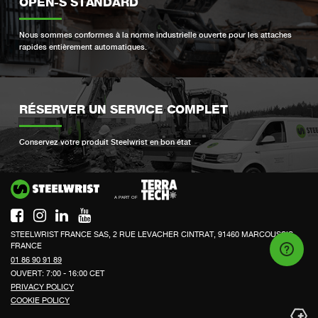
OPEN-S STANDARD
Nous sommes conformes à la norme industrielle ouverte pour les attaches
rapides entièrement automatiques.
RÉSERVER UN SERVICE COMPLET
Conservez votre produit Steelwrist en bon état
Si
STEELWRIST FRANCE SAS, 2 RUE LEVACHER CINTRAT, 91460 MARCOUSSIS,
FRANCE
01 86 90 91 89
OUVERT: 7:00 - 16:00 CET
PRIVACY POLICY
COOKIE POLICY