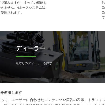
置で済みますが、すべての機能を
信
できません。4ホースシステムは、
O
て使用されます。
O
て
ディーラー
最寄りのディーラーを探す
ieを使用します
オープン S 規格
eを使って、ユーザーに合わせたコンテンツや広告の表示、トラフィ