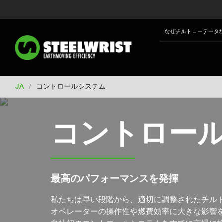
Switch to New Zealand
Switch to S
Switch to International
Switch to U
なぜチルトローテータ
Switch to North America
Switch to 
Switch to France
Switch to Finland
Change market
JA
/
コントロールシステム
コントロー
最高のパフォーマンスを発揮
私たちは早い段階から、適切に調整されたチル
オペレーターの操作性や燃費効率に大きな影響を