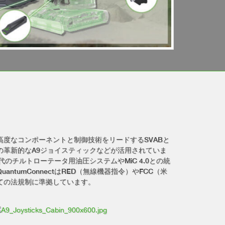
度なコンポーネントと制御技術をリードするSVABと
の革新的なA9ジョイスティックなどが活用されていま
、次世代のチルトローテータ用油圧システムやMiC 4.0との統
ntumConnectはRED（無線機器指令）やFCC（米
ての法規制に準拠しています。