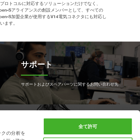
プロトコルに対応するソリューションだけでなく、
pen-Sアライアンスの創設メンバーとして、すべての
pen-S加盟企業が使用するV14電気コネクタにも対応し
います。
サポート
サポートおよびスペアパーツに関するお問い合わせ先
フルサービスの予約
全て許可
ックの分析を