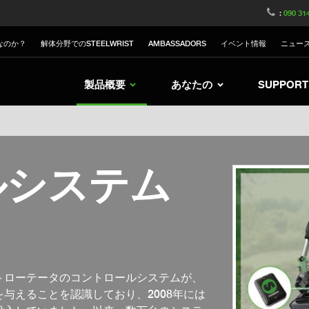
witzerland
Switch to Austria
Switch to Belgium
:
090 31
nited Kingdom
Switch to Sweden
Switch to Poland
なのか？
解体分野でのSTEELWRIST
AMBASSADORS
イベント情報
ニュー
Netherlands
Switch to Korea
Switch to Italy
Switch to Denmark
Switch to China
Swit
製品概要
あなたの
SUPPORT
ルシステム
トローテータのコントロールシステムが、
与えることを認識しており、2008年には