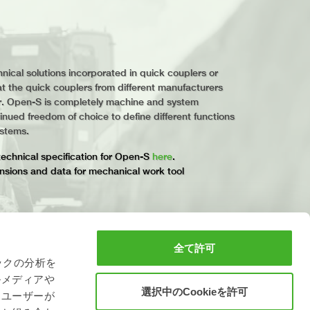
nical solutions incorporated in quick couplers or
at the quick couplers from different manufacturers
r. Open-S is completely machine and system
ued freedom of choice to define different functions
ystems.
echnical specification for Open-S
here
.
nsions and data for mechanical work tool
全て許可
ックの分析を
ルメディアや
選択中のCookieを許可
、ユーザーが