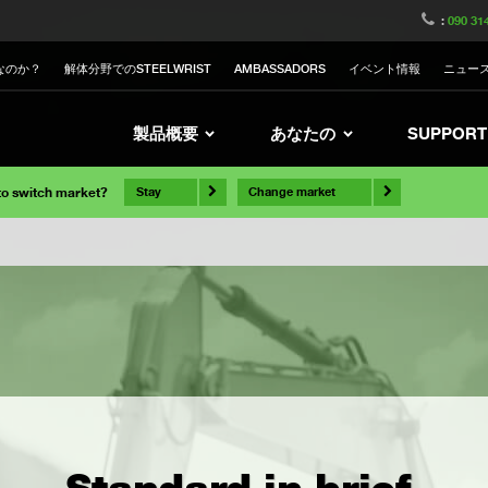
:
090 31
なのか？
解体分野でのSTEELWRIST
AMBASSADORS
イベント情報
ニュー
製品概要
あなたの
SUPPORT
 to switch market?
Stay
Change market