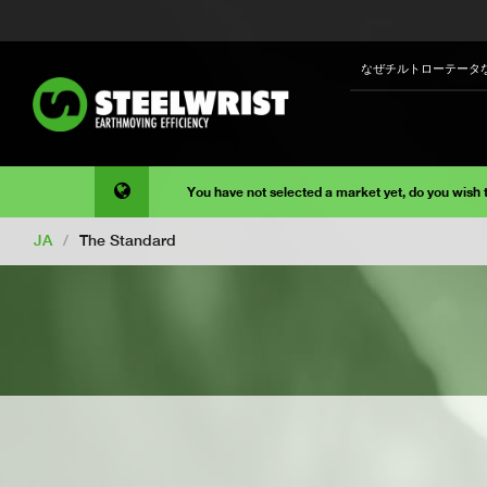
なぜチルトローテータ
You have not selected a market yet, do you wish
JA
/
The Standard