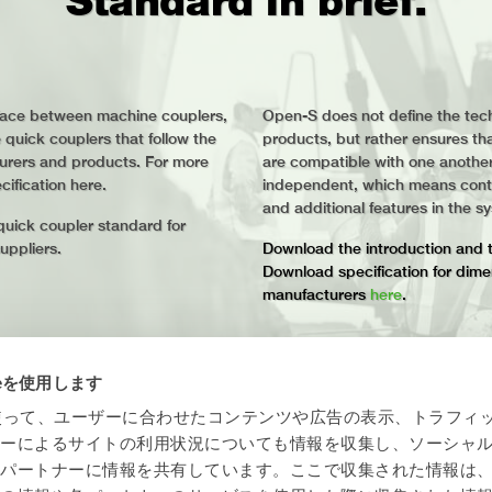
Standard in brief.
rface between machine couplers,
Open-S does not define the tech
he quick couplers that follow the
products, but rather ensures th
urers and products. For more
are compatible with one anothe
ification here.
independent, which means contin
and additional features in the s
quick coupler standard for
uppliers.
Download the introduction and t
Download specification for dime
manufacturers
here
.
ieを使用します
eを使って、ユーザーに合わせたコンテンツや広告の表示、トラフィ
ザーによるサイトの利用状況についても情報を収集し、ソーシャ
各パートナーに情報を共有しています。ここで収集された情報は