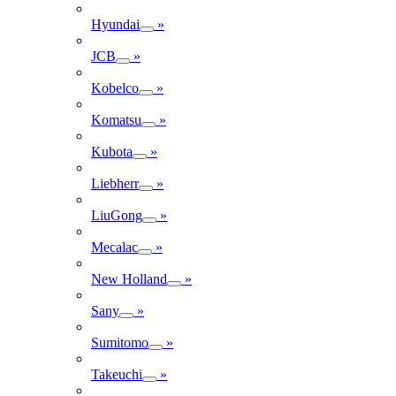
Hyundai
»
JCB
»
Kobelco
»
Komatsu
»
Kubota
»
Liebherr
»
LiuGong
»
Mecalac
»
New Holland
»
Sany
»
Sumitomo
»
Takeuchi
»