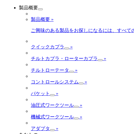
製品概要
製品概要
»
ご興味のある製品をお探しになるには、すべて
クイックカプラ
»
チルトカプラ・ローターカプラ
»
チルトローテータ
»
コントロールシステム
»
バケット
»
油圧式ワークツール
»
機械式ワークツール
»
アダプタ
»