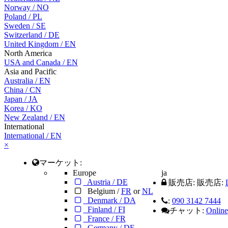
Norway
/
NO
Poland
/
PL
Sweden
/
SE
Switzerland
/
DE
United Kingdom
/
EN
North America
USA and Canada
/
EN
Asia and Pacific
Australia
/
EN
China
/
CN
Japan
/
JA
Korea
/
KO
New Zealand
/
EN
International
International / EN
×
マーケット:
Europe
ja
Austria / DE
販売店:
販売店:
Belgium /
FR
or
NL
Denmark / DA
:
090 3142 7444
Finland / FI
チャット:
Online
France / FR
Germany / DE