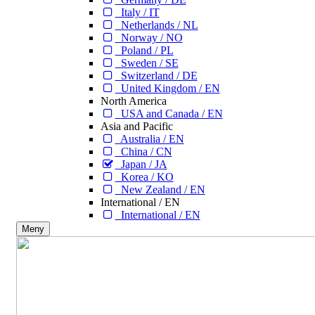
Italy / IT
Netherlands / NL
Norway / NO
Poland / PL
Sweden / SE
Switzerland / DE
United Kingdom / EN
North America
USA and Canada / EN
Asia and Pacific
Australia / EN
China / CN
Japan / JA
Korea / KO
New Zealand / EN
International / EN
International / EN
Meny