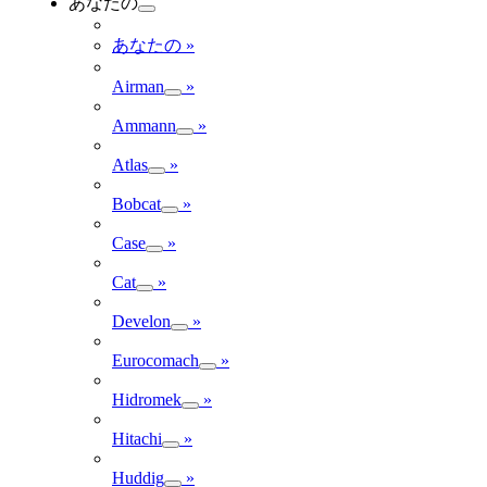
あなたの
あなたの
»
Airman
»
Ammann
»
Atlas
»
Bobcat
»
Case
»
Cat
»
Develon
»
Eurocomach
»
Hidromek
»
Hitachi
»
Huddig
»