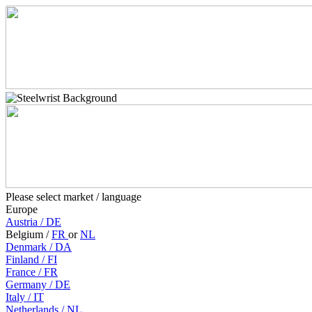
Please select market / language
Europe
Austria
/
DE
Belgium
/
FR
or
NL
Denmark
/
DA
Finland
/
FI
France
/
FR
Germany
/
DE
Italy
/
IT
Netherlands
/
NL