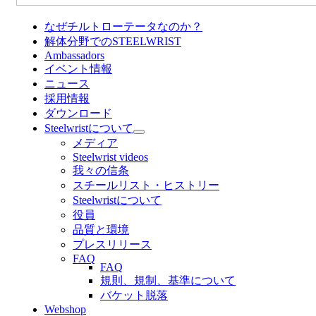
なぜチルトローテータなのか？
解体分野でのSTEELWRIST
Ambassadors
イベント情報
ニュース
採用情報
ダウンロード
Steelwristについて
メディア
Steelwrist videos
我々の信条
スチールリスト・ヒストリー
Steelwristについて
役員
品質と環境
プレスリリース
FAQ
FAQ
規則、規制、基準について
バケット脱落
Webshop