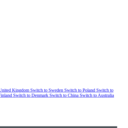
 United Kingdom
Switch to Sweden
Switch to Poland
Switch to
Finland
Switch to Denmark
Switch to China
Switch to Australia