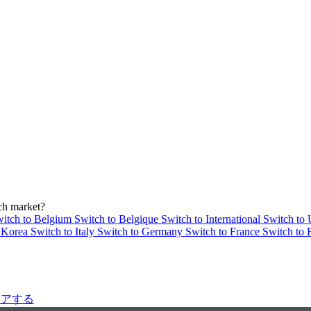
ch market?
itch to Belgium
Switch to Belgique
Switch to International
Switch to
o Korea
Switch to Italy
Switch to Germany
Switch to France
Switch to 
シェアする