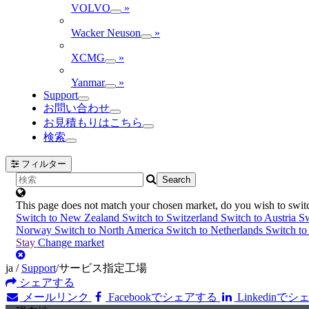
VOLVO
»
Wacker Neuson
»
XCMG
»
Yanmar
»
Support
お問い合わせ
お見積もりはこちら
検索
フィルター
This page does not match your chosen market, do you wish to swit
Switch to New Zealand
Switch to Switzerland
Switch to Austria
Sw
Norway
Switch to North America
Switch to Netherlands
Switch t
Stay
Change market
ja
/
Support
/
サービス指定工場
シェアする
メールリンク
Facebookでシェアする
Linkedinで