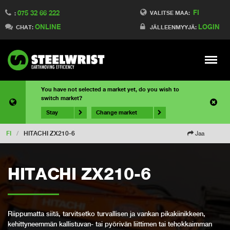
FI
075 32 66 222
VALITSE MAA:
:
ONLINE
LOGIN
CHAT:
JÄLLEENMYYJÄ:
Meny
You have not selected a market yet, do you wish to
switch market?
Stay
Change market
FI
/
HITACHI ZX210-6
Jaa
HITACHI ZX210-6
Riippumatta siitä, tarvitsetko turvallisen ja vankan pikakiinikkeen,
kehittyneemmän kallistuvan- tai pyörivän liittimen tai tehokkaimman