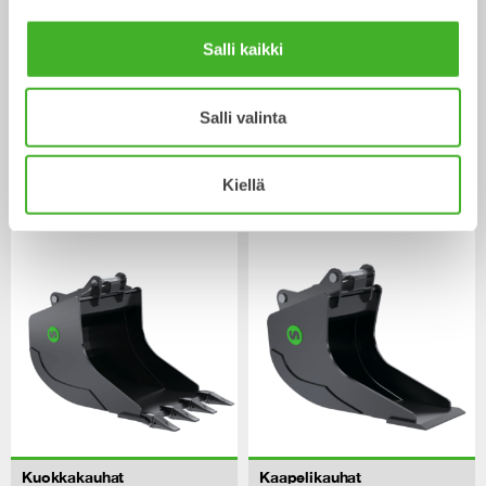
Salli kaikki
Salli valinta
Yleiskauhat
Lajittelukauhat
Kiellä
Kauha
Kauha
13-33
tonnisiin
2-32
tonnisiin
Kuokkakauhat
Kaapelikauhat