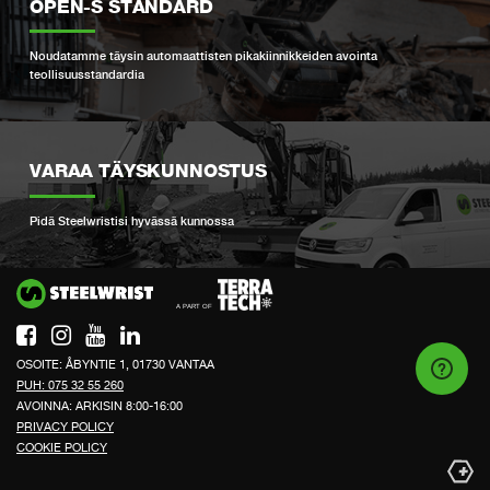
OPEN-S STANDARD
Noudatamme täysin automaattisten pikakiinnikkeiden avointa
teollisuusstandardia
VARAA TÄYSKUNNOSTUS
Pidä Steelwristisi hyvässä kunnossa
Si
OSOITE: ÅBYNTIE 1, 01730 VANTAA
PUH: 075 32 55 260
AVOINNA: ARKISIN 8:00-16:00
PRIVACY POLICY
COOKIE POLICY