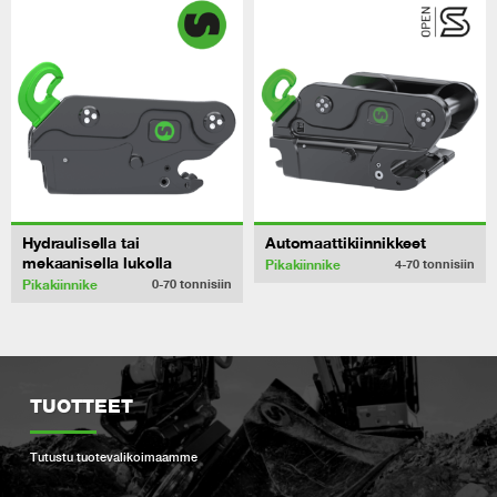
Hydraulisella tai
Automaattikiinnikkeet
mekaanisella lukolla
Pikakiinnike
4-70
tonnisiin
Pikakiinnike
0-70
tonnisiin
TUOTTEET
Tutustu tuotevalikoimaamme