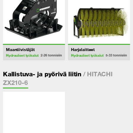
Maantiivistäjät
Harjalaitteet
Hydrauliset työkalut
Hydrauliset työkalut
2-26
tonnisiin
5-33
tonnisiin
/ HITACHI
Kallistuva- ja pyörivä liitin
ZX210-6