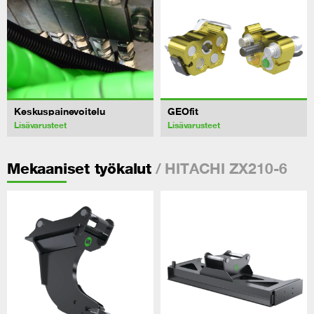
Keskuspainevoitelu
GEOfit
Lisävarusteet
Lisävarusteet
/ HITACHI ZX210-6
Mekaaniset työkalut