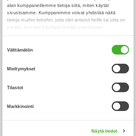
alan kumppaneillemme tietoja siitä, miten käytät
Kauhanpyörittäjä
18-26
tonnisiin
sivustoamme. Kumppanimme voivat yhdistää näitä
tietoja muihin tietoihin, joita olet antanut heille tai joita on
/ HITACHI ZX210-6
Kauhat
kerätty, kun olet käyttänyt heidän palvelujaan.
Suostumuksen
Välttämätön
valinta
Mieltymykset
Tilastot
CUSTOM BUILD
Luiskakauhat
Markkinointi
Kauha
Kauha
0-40
tonnisiin
Näytä tiedot