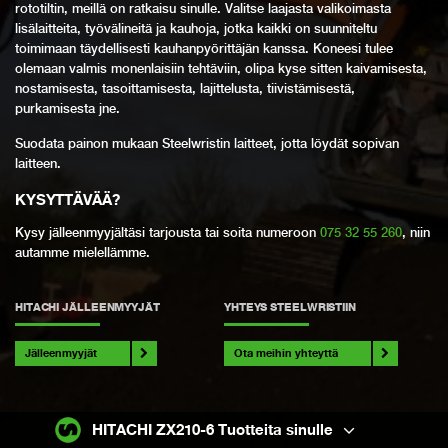
rototiltin, meillä on ratkaisu sinulle. Valitse laajasta valikoimasta
lisälaitteita, työvälineitä ja kauhoja, jotka kaikki on suunniteltu
toimimaan täydellisesti kauhanpyörittäjän kanssa. Koneesi tulee
olemaan valmis monenlaisiin tehtäviin, olipa kyse sitten kaivamisesta,
nostamisesta, tasoittamisesta, lajittelusta, tiivistämisestä,
purkamisesta jne.
Suodata painon mukaan Steelwristin laitteet, jotta löydät sopivan
laitteen.
KYSYTTÄVÄÄ
?
Kysy jälleenmyyjältäsi tarjousta tai soita numeroon
075 32 55 260
, niin
autamme mielellämme.
HITACHI JÄLLEENMYYJÄT
YHTEYS STEELWRISTIIN
Jälleenmyyjät
Ota meihin yhteyttä
HITACHI ZX210-6 Tuotteita sinulle