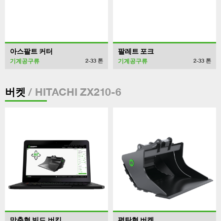
아스팔트 커터
팔레트 포크
기계공구류
기계공구류
2-33
톤
2-33
톤
/ HITACHI ZX210-6
버켓
맞춤형 빌드 버킷
평탄형 버켓