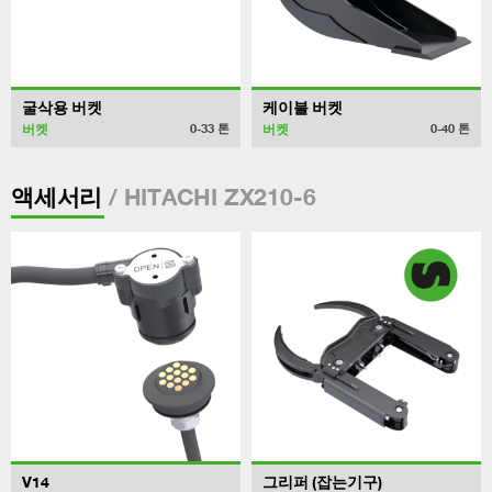
굴삭용 버켓
케이블 버켓
버켓
버켓
0-33
톤
0-40
톤
/ HITACHI ZX210-6
액세서리
V14
그리퍼 (잡는기구)