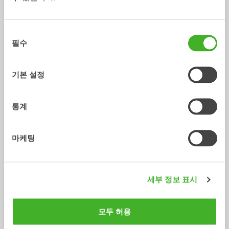
동
필수
의
선
택
기본 설정
용접식 어댑터 S
용접식 어댑터 SQ
어댑터
어댑터
0-75
톤
3-70
톤
통계
마케팅
세부 정보 표시
모두 허용
진자 어댑터 SQ
볼트온 어댑터 플레이트 SQ