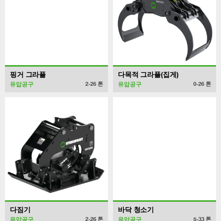
핑거 그라플
다목적 그라플(집게)
유압공구
유압공구
2-26
톤
0-26
톤
다짐기
바닥 청소기
유압공구
유압공구
2-26
톤
5-33
톤