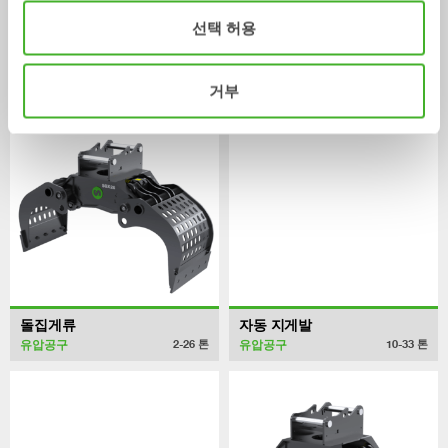
어댑터
어댑터
5-33
톤
5-70
톤
선택 허용
/ HITACHI ZX210-6
유압공구
거부
돌집게류
자동 지게발
유압공구
유압공구
2-26
톤
10-33
톤