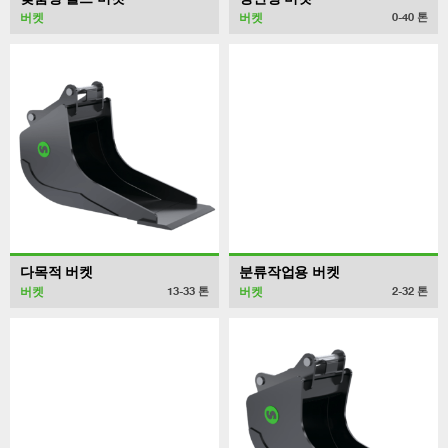
버켓
버켓
0-40
톤
다목적 버켓
분류작업용 버켓
버켓
버켓
13-33
톤
2-32
톤