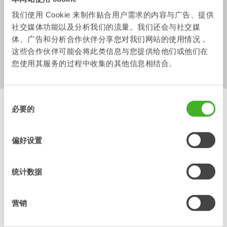
与斯蒂瑞特在线聊天
我们使用 Cookie 来制作贴合用户需求的内容与广告、提供
社交媒体功能以及分析我们的流量。我们还会与社交媒
您可以通过屏幕右下角的绿色按钮联系斯蒂瑞特总部支持。
体、广告和分析合作伙伴分享您对我们网站的使用情况，
在线聊天服务时间为周一至周五欧洲中部时间07:00-16:00
这些合作伙伴可能会将此类信息与您提供给他们或他们在
CET。
您使用其服务的过程中收集的其他信息相结合。
非工作时间的咨询将通过电子邮件回复。
同
必要的
意
斯蒂瑞特门户网站
选
择
偏好设置
授权经销商和服务合作伙伴可以使用网站上的经销商登录来访
问
斯蒂瑞特门户网站
。 您可以在这里订购备件、查看订单、按
序列号搜索、查看技术文档、查找维修手册、注册保修索赔等
统计数据
等。
请注意，在过渡期间，有两个平台同时运行，分别是斯蒂瑞特
营销
门户网站和支持网站。 支持网站及其所有功能将于2026年过渡
到斯蒂瑞特门户网站。在此之前，用户需要在两个平台上都保
留账户。