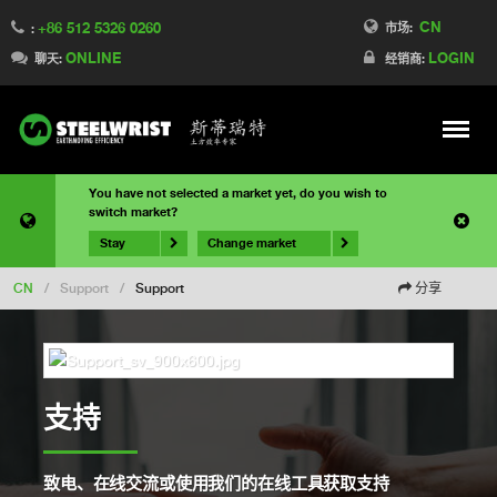
CN
+86 512 5326 0260
市场:
:
ONLINE
LOGIN
聊天:
经销商:
Meny
You have not selected a market yet, do you wish to
switch market?
Stay
Change market
CN
/
Support
/
Support
分享
支持
致电、在线交流或使用我们的在线工具获取支持