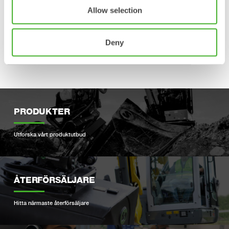
Allow selection
PR_Jongchul Chun appointed Country Manager for
Steelwrist Korea_SE
Deny
Jongchul Chun.jpg
PRODUKTER
Utforska vårt produktutbud
ÅTERFÖRSÄLJARE
Hitta närmaste återförsäljare