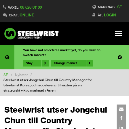
SE
08 626 07 00
MARKNAD:
VÄXEL:
ONLINE
LOGIN
CHAT:
ÅF:
Meny
You have not selected a market yet, do you wish to
switch market?
Stay
Change market
SE
/
Nyheter
/
Steelwrist utser Jongchul Chun till Country Manager för
Steelwrist Korea, och accelererar tillväxten på en
strategiskt viktig marknad i Asien
Steelwrist utser Jongchul
Chun till Country