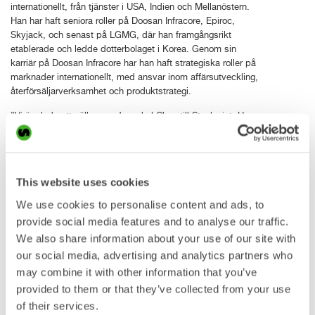
internationellt, från tjänster i USA, Indien och Mellanöstern.
Han har haft seniora roller på Doosan Infracore, Epiroc,
Skyjack, och senast på LGMG, där han framgångsrikt
etablerade och ledde dotterbolaget i Korea. Genom sin
karriär på Doosan Infracore har han haft strategiska roller på
marknader internationellt, med ansvar inom affärsutveckling,
återförsäljarverksamhet och produktstrategi.
”Vi är glada att välkomna Jongchul Chun till Steelwrist. Hans
kunskaper om den koreanska marknaden och erfarenhet av
att bygga lokala organisationer gör honom till ett idealiskt val
för att stärka vår tillväxt i Sydkorea”, säger Stefan
Stockhaus, Steelwrist vd.
This website uses cookies
”Att börja på Steelwrist är en fantastisk möjlighet till att bidra
We use cookies to personalise content and ads, to
i ett företag som är i framkanten av innovation inom
provide social media features and to analyse our traffic.
redskapstillverkning. Jag är angelägen om att hjälpa till att
We also share information about your use of our site with
växla upp vår tillväxt i Korea genom att leverera värde för
our social media, advertising and analytics partners who
kunderna med vår tredje generation tiltrotatorer och SQ-
tekniken, och att öka produktiviteten inom den koreanska
may combine it with other information that you’ve
anläggningsindustrin”, säger Jongchul Chun, Country
provided to them or that they’ve collected from your use
Manager Steelwrist Korea.
of their services.