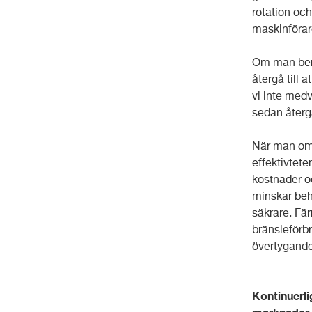
rotation och 
maskinförar
Om man ber o
återgå till 
vi inte med
sedan återgå
När man omv
effektivtet
kostnader oc
minskar beh
säkrare. Fär
bränsleförb
övertygande 
Kontinuerli