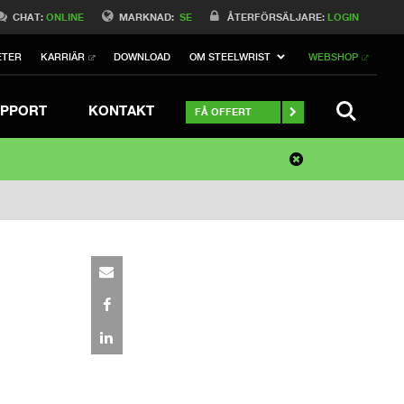
CHAT:
ONLINE
MARKNAD:
SE
ÅTERFÖRSÄLJARE:
LOGIN
ETER
KARRIÄR
DOWNLOAD
OM STEELWRIST
WEBSHOP
SEARCH
PPORT
KONTAKT
FÅ OFFERT