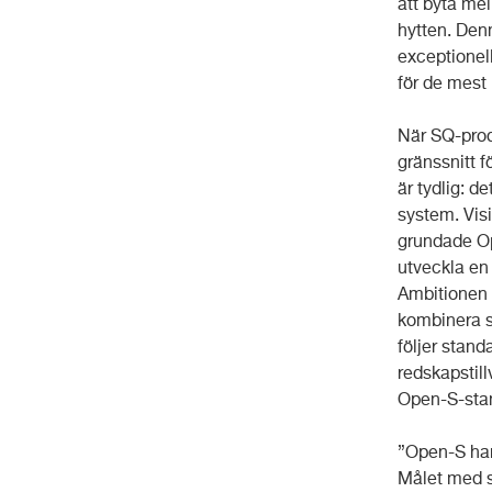
att byta me
hytten. Den
exceptionell
för de mest
När SQ-prod
gränssnitt 
är tydlig: d
system. Visi
grundade Op
utveckla en 
Ambitionen 
kombinera sn
följer stan
redskapstill
Open-S-stan
”Open-S han
Målet med st