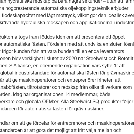
llan hydrauliska redskap på bara några sekunder – utan att läm
na högpresterande automatiska oljekopplingsteknik erbjuder
 flödeskapacitet med lågt mottryck, vilket gör den idealisk äve
 krävande hydrauliska redskapen och applikationerna i industrin
ukterna togs fram föddes idén om att presentera ett öppet
för automatiska fästen. Fördelen med att undvika en sluten lösn
et frigör kunden från att vara bunden till en enda leverantörs
onen blev verklighet i slutet av 2020 när Steelwrist och Rototilt
en-S Alliance, en oberoende organisation vars syfte är att
global industristandard för automatiska fästen för grävmaskine
är att ge maskinoperatörer och entreprenörer friheten att
abbfästen, tiltrotatorer och redskap från olika tillverkare som
darden. Idag har organisationen 14 medlemmar, både
verkare och globala OEM:er. Alla Steelwrist SQ-produkter följer
darden för automatiska fästen för grävmaskiner.
dlar om att ge fördelar för entreprenörer och maskinoperatörer
andarden är att göra det möjligt att fritt välja mellan och