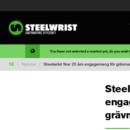
You have not selected a market yet, do you wish
SE
/
Nyheter
/
Steelwrist firar 20 års engagemang för grävmas
Steel
enga
grävm