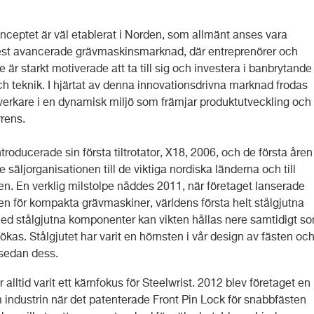
onceptet är väl etablerat i Norden, som allmänt anses vara
st avancerade grävmaskinsmarknad, där entreprenörer och
 är starkt motiverade att ta till sig och investera i banbrytande
ch teknik. I hjärtat av denna innovationsdrivna marknad frodas
illverkare i en dynamisk miljö som främjar produktutveckling och
rens.
ntroducerade sin första tiltrotator, X18, 2006, och de första åren
säljorganisationen till de viktiga nordiska länderna och till
en. En verklig milstolpe nåddes 2011, när företaget lanserade
n för kompakta grävmaskiner, världens första helt stålgjutna
. Med stålgjutna komponenter kan vikten hållas nere samtidigt s
ökas. Stålgjutet har varit en hörnsten i vår design av fästen oc
r sedan dess.
 alltid varit ett kärnfokus för Steelwrist. 2012 blev företaget en
 industrin när det patenterade Front Pin Lock för snabbfästen