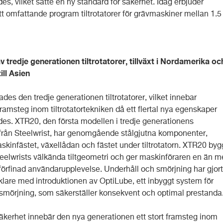
es, vilket satte en ny standard för säkerhet. Idag erbjuder
tt omfattande program tiltrotatorer för grävmaskiner mellan 1.5 t
v tredje generationen tiltrotatorer, tillväxt i Nordamerika oc
ill Asien
des den tredje generationen tiltrotatorer, vilket innebar
amsteg inom tiltrotatortekniken då ett flertal nya egenskaper
des. XTR20, den första modellen i tredje generationens
er från Steelwrist, har genomgående stålgjutna komponenter,
skinfästet, växellådan och fästet under tiltrotatorn. XTR20 byg
teelwrists välkända tiltgeometri och ger maskinföraren en än m
förfinad användarupplevelse. Underhåll och smörjning har gjor
klare med introduktionen av OptiLube, ett inbyggt system för
smörjning, som säkerställer konsekvent och optimal prestanda
säkerhet innebär den nya generationen ett stort framsteg inom