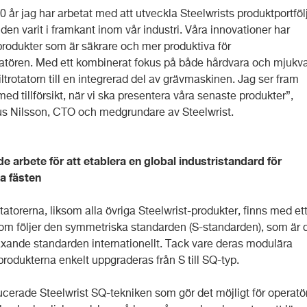
 år jag har arbetat med att utveckla Steelwrists produktportföl
tiden varit i framkant inom vår industri. Våra innovationer har
 produkter som är säkrare och mer produktiva för
tören. Med ett kombinerat fokus på både hårdvara och mjukv
 tiltrotatorn till en integrerad del av grävmaskinen. Jag ser fram
d tillförsikt, när vi ska presentera våra senaste produkter”,
s Nilsson, CTO och medgrundare av Steelwrist.
e arbete för att etablera en global industristandard för
a fästen
otatorerna, liksom alla övriga Steelwrist-produkter, finns med et
som följer den symmetriska standarden (S-standarden), som är 
xande standarden internationellt. Tack vare deras modulära
rodukterna enkelt uppgraderas från S till SQ-typ.
ucerade Steelwrist SQ-tekniken som gör det möjligt för operatö