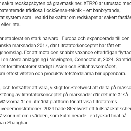
ör säkra redskapsbyten på grävmaskiner. XTR20 är utrustad me
 patenterade trådlösa LockSense-teknik – ett banbrytande,
t system som i realtid bekräftar om redskapet är säkert fastlå
eller inte.
ar etablerat en stark närvaro i Europa och expanderade till den
nska marknaden 2017, där tiltrotatorkonceptet har fått ett
enomslag. För att möta den snabbt växande efterfrågan flytta
ill en större anläggning i Newington, Connecticut, 2024. Samtid
set för tiltrotatorer stadigt i Asien och Stillahavsområdet,
m effektiviteten och produktivitetsfördelarna blir uppenbara.
, och fortsätter att vara, viktigt för Steelwrist att delta på mässo
föring av tiltrotatorkonceptet på marknader där det inte är så
Mässorna är en utmärkt plattform för att visa tiltrotatorns
i livedemonstrationer. 2024 hade Steelwrist ett fullspäckat sch
ässor runt om i världen, som kulminerade i en lyckad final på
a i Shanghai.