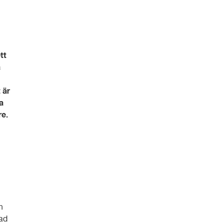
tt
a
 är
a
re.
n
sad