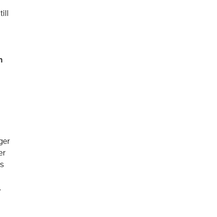
ill
h
ger
er
ts
.