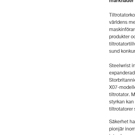
marknader
Tiltrotatork
världens me
maskinförare
produkter o
tiltrotatort
sund konkur
Steelwrist i
expanderade 
Storbritanni
X07-modelle
tiltrotator
styrkan kan 
tiltrotatore
Säkerhet har
pionjär inom