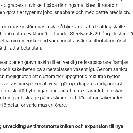
45 graders tiltvinkel i båda riktningarna, låter tiltrotatorn
en göra fler typer av jobb, snabbare och med bättre precision.
m maskinsförarnas åsikt så blir svaret att de aldrig skulle
att jobba utan. Faktum är att under Steelwrists 20-åriga historia ä
vetna om en enda kund som börjat använda tiltrotatorn för att
 till att arbeta utan.
andlar en grävmaskin till en verklig redskapsbärare främjas
en och säkerheten på arbetsplatsen väsentligt. Genom sänkta
h möjligheten att slutföra fler uppgifter direkt från hytten,
ovet av markpersonal, vilket gör uppdragen smidigare och
re maskinförflyttningar innebär att man sparar tid, minskar
rukning och slitage på maskinen, och förbättrar säkerheten –
fördelar för varje maskinförare.
g utveckling av tiltrotatortekniken och expansion till nya