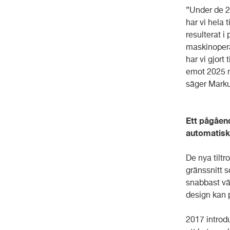
”Under de 20
har vi hela 
resulterat i
maskinopera
har vi gjort
emot 2025 me
säger Marku
Ett pågåend
automatisk
De nya tiltr
gränssnitt 
snabbast vä
design kan p
2017 introd