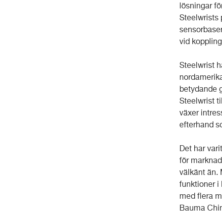
lösningar f
Steelwrists
sensorbasera
vid koppling 
Steelwrist h
nordamerika
betydande g
Steelwrist t
växer intres
efterhand so
Det har varit
för marknads
välkänt än. 
funktioner 
med flera m
Bauma Chin