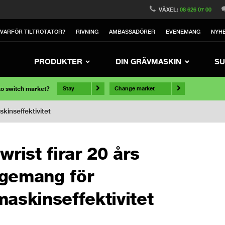
VÄXEL:
08 626 07 00
VARFÖR TILTROTATOR?
RIVNING
AMBASSADÖRER
EVENEMANG
NYH
PRODUKTER
DIN GRÄVMASKIN
SU
 to switch market?
Stay
Change market
kinseffektivitet
wrist firar 20 års
gemang för
askinseffektivitet