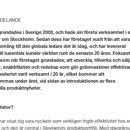
DELANDE
grundades i Sverige 2005, och hade sin första verksamhet i e
 om Stockholm. Sedan dess har företaget vuxit från att var
omling till den globala ledare det är idag, och har levererat
ill tusentals kunder världen runt de senaste 20 åren. Fokuset
m när företaget grundades; att utveckla, tillverka och sälj
er, snabbfästen och redskap som gör grävmaskiner effektiva
eelwrist varit verksamt i 20 år, vilket kommer att
as under året, vid sidan av introduktionen av flera
lla produktnyheter.
otator?
 har visat sig vara nyckeln som verkligen frigör effektivitet hos e
 och den är central i Steelwrists produktportfölj. Med obegrän