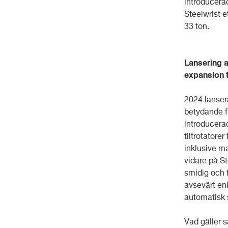
introducerad
Steelwrist e
33 ton.
Lansering a
expansion t
2024 lansera
betydande fr
introducera
tiltrotator
inklusive ma
vidare på S
smidig och 
avsevärt en
automatisk 
Vad gäller 