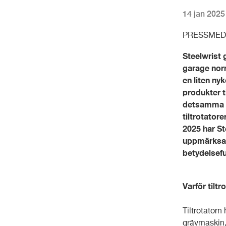
14 jan 2025
PRESSMED
Steelwrist 
garage norr
en liten nyk
produkter t
detsamma so
tiltrotator
2025 har St
uppmärksamm
betydelsefu
Varför tiltr
Tiltrotatorn
grävmaskin,