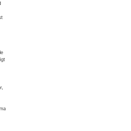
d
st
de
igt
r,
ema