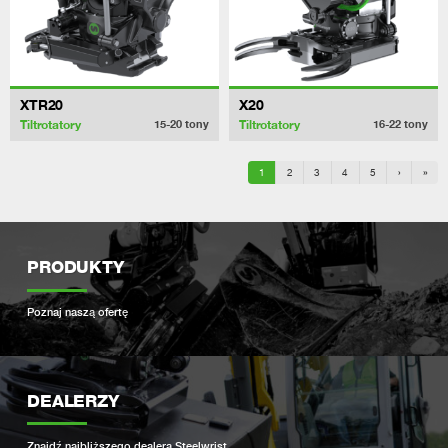
XTR20
X20
Tiltrotatory
Tiltrotatory
15-20
tony
16-22
tony
1
2
3
4
5
›
»
PRODUKTY
Poznaj naszą ofertę
DEALERZY
Znajdź najbliższego dealera Steelwrist