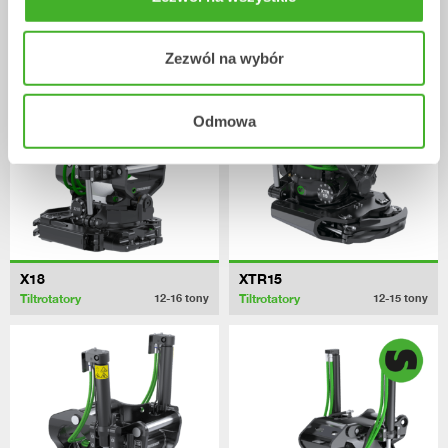
X14
XTR13
Tiltrotatory
Tiltrotatory
10-14
tony
10-13
tony
Zezwól na wybór
Odmowa
X18
XTR15
Tiltrotatory
Tiltrotatory
12-16
tony
12-15
tony