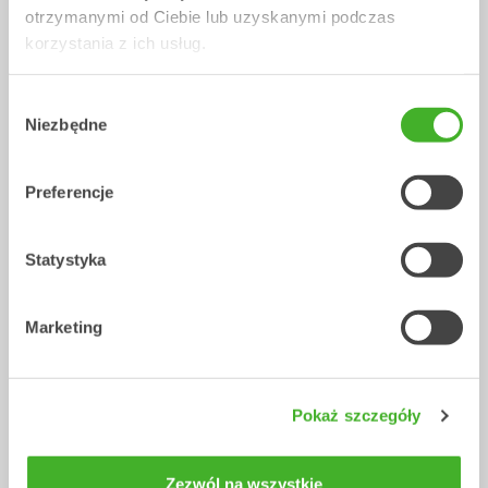
otrzymanymi od Ciebie lub uzyskanymi podczas
korzystania z ich usług.
Wybór
Niezbędne
zgody
Preferencje
XTR10
X12
Tiltrotatory
Tiltrotatory
6-10
tony
7-12
tony
Statystyka
Marketing
Pokaż szczegóły
Zezwól na wszystkie