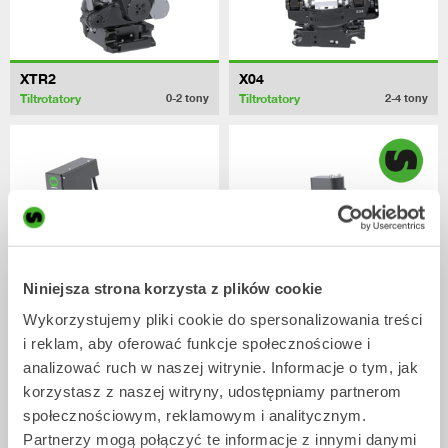
XTR2
X04
Tiltrotatory
Tiltrotatory
0-2
tony
2-4
tony
Niniejsza strona korzysta z plików cookie
Wykorzystujemy pliki cookie do spersonalizowania treści
i reklam, aby oferować funkcje społecznościowe i
XTR7
X07
analizować ruch w naszej witrynie. Informacje o tym, jak
Tiltrotatory
Tiltrotatory
4-7
tony
5-7
tony
korzystasz z naszej witryny, udostępniamy partnerom
społecznościowym, reklamowym i analitycznym.
Partnerzy mogą połączyć te informacje z innymi danymi