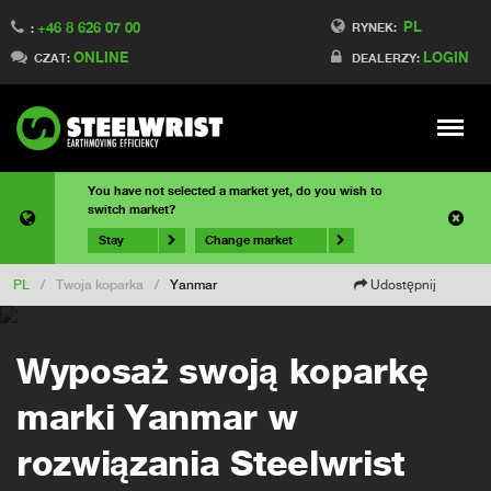
PL
+46 8 626 07 00
RYNEK:
:
ONLINE
LOGIN
CZAT:
DEALERZY:
Meny
You have not selected a market yet, do you wish to
switch market?
Stay
Change market
PL
/
Twoja koparka
/
Yanmar
Udostępnij
Wyposaż swoją koparkę
marki Yanmar w
rozwiązania Steelwrist