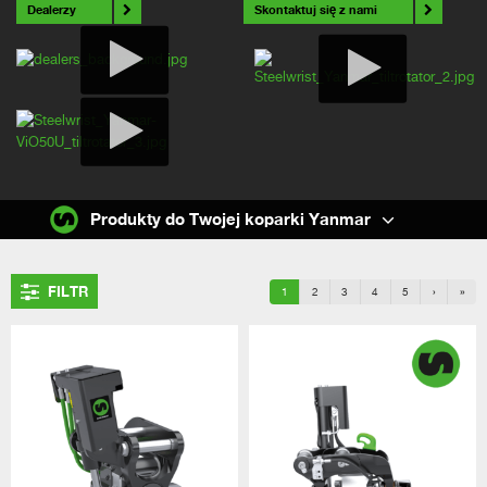
Dealerzy
Skontaktuj się z nami
Produkty do Twojej koparki Yanmar
FILTR
1
2
3
4
5
›
»