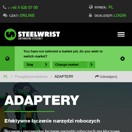
PL
+46 8 626 07 00
RYNEK:
:
ONLINE
LOGIN
CZAT:
DEALERZY:
Meny
You have not selected a market yet, do you wish to
switch market?
Stay
Change market
PL
/
Przegląd produktów
/
ADAPTERY
Udostępnij
ADAPTERY
Efektywne łączenie narzędzi roboczych
Sprawne i niezawodne łączenie narzędzi roboczych ma kluczowe