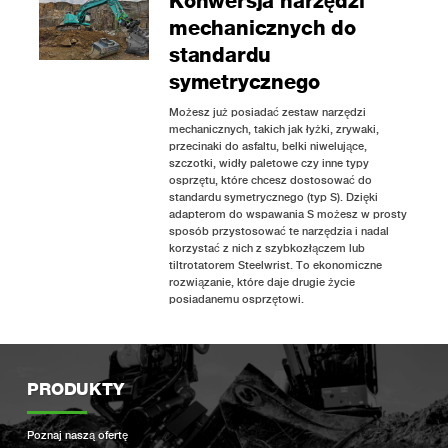
Konwersja narzędzi
mechanicznych do
standardu
symetrycznego
Możesz już posiadać zestaw narzędzi
mechanicznych, takich jak łyżki, zrywaki,
przecinaki do asfaltu, belki niwelujące,
szczotki, widły paletowe czy inne typy
osprzętu, które chcesz dostosować do
standardu symetrycznego (typ S). Dzięki
adapterom do wspawania S możesz w prosty
sposób przystosować te narzędzia i nadal
korzystać z nich z szybkozłączem lub
tiltrotatorem Steelwrist. To ekonomiczne
rozwiązanie, które daje drugie życie
posiadanemu osprzętowi.
PRODUKTY
Poznaj naszą ofertę