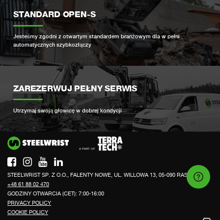
STANDARD OPEN-S
Jesteśmy zgodni z otwartym standardem branżowym dla w pełni
automatycznych szybkozłączy
ZAREZERWUJ PEŁNY SERWIS
Utrzymaj swoją głowicę w dobrej kondycji
Si
STEELWRIST SP. Z O.O., FALENTY NOWE, UL. WILLOWA 13, 05-090 RASZYN
+48 61 88 02 470
GODZINY OTWARCIA (CET): 7:00-16:00
PRIVACY POLICY
COOKIE POLICY