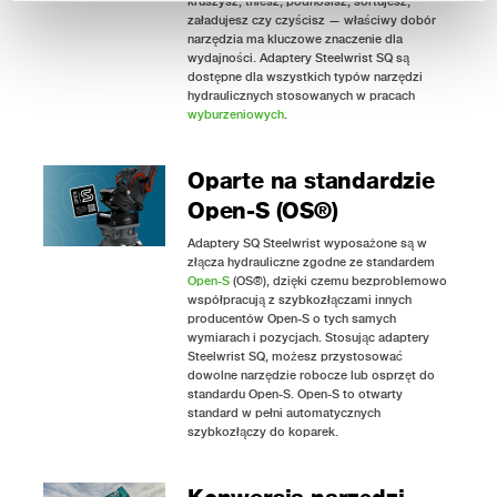
kruszysz, tniesz, podnosisz, sortujesz,
załadujesz czy czyścisz — właściwy dobór
narzędzia ma kluczowe znaczenie dla
wydajności. Adaptery Steelwrist SQ są
dostępne dla wszystkich typów narzędzi
hydraulicznych stosowanych w pracach
wyburzeniowych
.
Oparte na standardzie
Open-S (OS®)
Adaptery SQ Steelwrist wyposażone są w
złącza hydrauliczne zgodne ze standardem
Open-S
(OS®), dzięki czemu bezproblemowo
współpracują z szybkozłączami innych
producentów Open-S o tych samych
wymiarach i pozycjach. Stosując adaptery
Steelwrist SQ, możesz przystosować
dowolne narzędzie robocze lub osprzęt do
standardu Open-S. Open-S to otwarty
standard w pełni automatycznych
szybkozłączy do koparek.