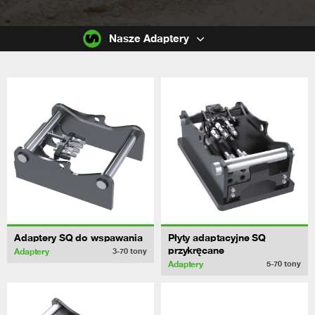
Nasze Adaptery
Adaptery SQ do wspawania
Płyty adaptacyjne SQ
przykręcane
Adaptery
3-70
tony
Adaptery
5-70
tony