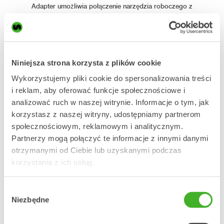
Adapter umożliwia połączenie narzędzia roboczego z
szybkozłączem maszyny lub szybkozłączem tiltrotatora w
koparce. Dzięki ofercie adapterów Steelwrist masz pewność,
że zawsze używasz odpowiedniego narzędzia roboczego, a
jednocześnie możesz w prosty sposób rozszerzać swój park
osprzętu o nowe rozwiązania. Steelwrist oferuje cztery typy
Niniejsza strona korzysta z plików cookie
adapterów: płyty adaptacyjne przykręcane SQ, adaptery do
wspawania SQ, adaptery wahliwe SQ oraz adaptery do
Wykorzystujemy pliki cookie do spersonalizowania treści
wspawania S. Oznacza to, że dostępne jest rozwiązanie
i reklam, aby oferować funkcje społecznościowe i
pozwalające zintegrować każdy typ narzędzia roboczego z
analizować ruch w naszej witrynie. Informacje o tym, jak
szybkozłączem maszyny lub szybkozłączem tiltrotatora
korzystasz z naszej witryny, udostępniamy partnerom
Steelwrist. Standard szybkozłącza określa interfejs pomiędzy
społecznościowym, reklamowym i analitycznym.
szybkozłączem a narzędziem roboczym. Wszystkie nasze
adaptery są zgodne ze standardem Open-S (OS®) —
Partnerzy mogą połączyć te informacje z innymi danymi
zarówno pod względem interfejsu mechanicznego,
otrzymanymi od Ciebie lub uzyskanymi podczas
hydraulicznego, jak i elektrycznego.
korzystania z ich usług.
Wybór
Adaptery do narzędzi o
Niezbędne
zgody
wysokich przepływach
Ściśle współpracujemy z wieloma