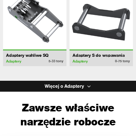
Adaptery wahliwe SQ
Adaptery S do wspawania
Adaptery
Adaptery
5-33
tony
0-75
tony
Więcej o Adaptery
Zawsze właściwe
narzędzie robocze