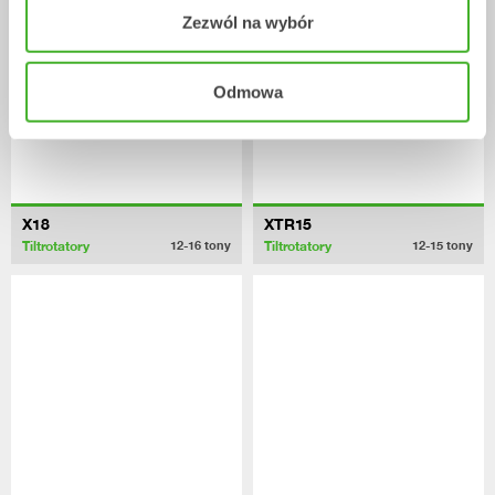
Zezwól na wybór
Odmowa
X18
XTR15
Tiltrotatory
Tiltrotatory
12-16
tony
12-15
tony