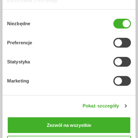
korzystania z ich usług.
Wybór
Niezbędne
zgody
XTR10
X12
Tiltrotatory
Tiltrotatory
6-10
tony
7-12
tony
Preferencje
Statystyka
Marketing
Pokaż szczegóły
X14
XTR13
Tiltrotatory
Tiltrotatory
10-14
tony
10-13
tony
Zezwól na wszystkie