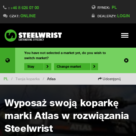
PL
+46 8 626 07 00
RYNEK:
:
ONLINE
LOGIN
CZAT:
DEALERZY:
Meny
You have not selected a market yet, do you wish to
switch market?
Stay
Change market
PL
/
Twoja koparka
/
Atlas
Udostępnij
Wyposaż swoją koparkę
marki Atlas w rozwiązania
Steelwrist