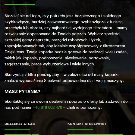
Niezależnie od tego, czy potrzebujesz bezpiecznego i solidnego
szybkozłącza, bardziej zaawansowanego szybkozłącza z funkcją
przechyłu lub obrotu, czy najbardziej wydajnego tiltrotatora – mamy
rozwiązanie dopasowane do Twoich potrzeb. Wybierz spośród
szerokiej gamy osprzętu, narzędzi roboczych i łyżek,
zaprojektowanych tak, aby idealnie współpracowały z tiltrotatorem.
Dzięki temu Twoja koparka będzie gotowa do realizacji wielu zadań,
takich jak kopanie, podnoszenie, niwelowanie, sortowanie,
zagęszczanie, prace wyburzeniowe i wiele innych.
Skorzystaj z filtra poniżej, aby – w zależności od masy koparki –
znaleźć wyposażenie Steelwrist odpowiednie dla Twojej maszyny.
MASZ PYTANIA?
Skontaktuj się ze swoim dealerem i poproś o ofertę lub zadzwoń do
nas pod numer
+48 618 802 470
– chętnie pomożemy.
DEALERZY ATLAS
KONTAKT STEELWRIST