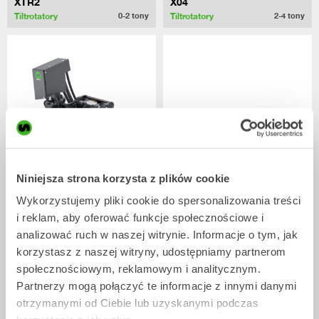
XTR2
X04
Tiltrotatory
Tiltrotatory
0-2
tony
2-4
tony
Niniejsza strona korzysta z plików cookie
XTR7
X07
Wykorzystujemy pliki cookie do spersonalizowania treści
Tiltrotatory
Tiltrotatory
4-7
tony
5-7
tony
i reklam, aby oferować funkcje społecznościowe i
analizować ruch w naszej witrynie. Informacje o tym, jak
korzystasz z naszej witryny, udostępniamy partnerom
społecznościowym, reklamowym i analitycznym.
Partnerzy mogą połączyć te informacje z innymi danymi
otrzymanymi od Ciebie lub uzyskanymi podczas