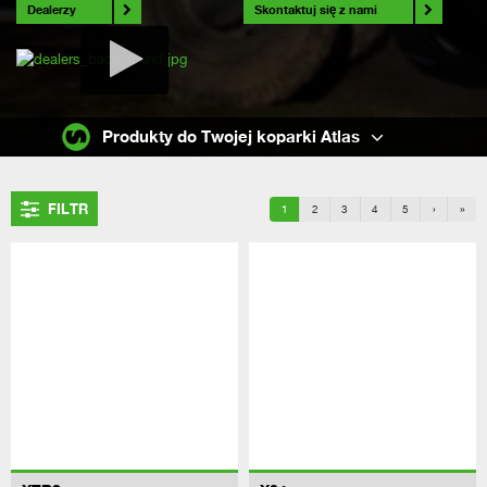
Dealerzy
Skontaktuj się z nami
Produkty do Twojej koparki Atlas
FILTR
1
2
3
4
5
›
»