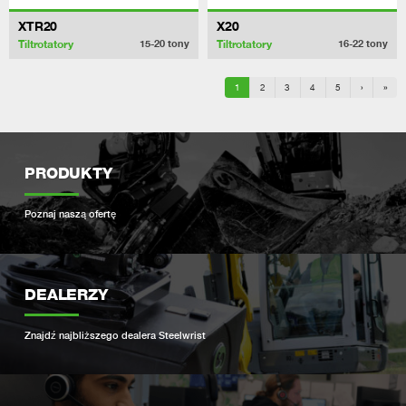
XTR20
X20
Tiltrotatory
Tiltrotatory
15-20
tony
16-22
tony
1
2
3
4
5
›
»
PRODUKTY
Poznaj naszą ofertę
DEALERZY
Znajdź najbliższego dealera Steelwrist