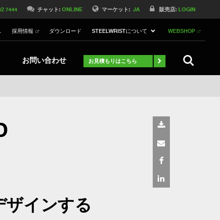
Switch to Belgique
42 7444
チャット:
ONLINE
マーケット:
JA
販売店:
LOGIN
Switch to Norway
ス
採用情報
ダウンロード
STEELWRISTについて
WEBSHOP
Switch to Germany
ch to Australia
Stay
検索
お問い合わせ
お見積もりはこちら
D
デザインする