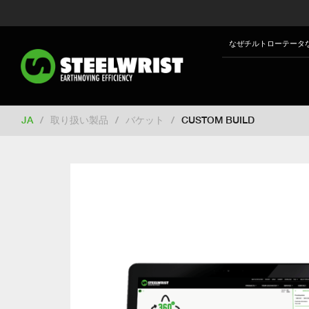
Switch to New Zealand
Switch to S
Switch to International
Switch to U
なぜチルトローテータ
Switch to North America
Switch to 
Switch to France
Switch to Finland
Change market
JA
/
取り扱い製品
/
バケット
/
CUSTOM BUILD