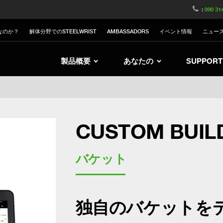
witzerland
Switch to Austria
Switch to Belgium
:
090 31
nited Kingdom
Switch to Sweden
Switch to Poland
なのか？
解体分野でのSTEELWRIST
AMBASSADORS
イベント情報
ニュー
Netherlands
Switch to Korea
Switch to Italy
Switch to Denmark
Switch to China
Swit
製品概要
あなたの
SUPPORT
CUSTOM BUIL
バケット
独自のバケットを