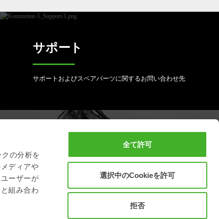
サポート
サポートおよびスペアパーツに関するお問い合わせ先
フルサービスの予約
全て許可
ックの分析を
ルメディアや
選択中のCookieを許可
スチールリスト製品を良好な状態に保つために
、ユーザーが
報と組み合わ
拒否