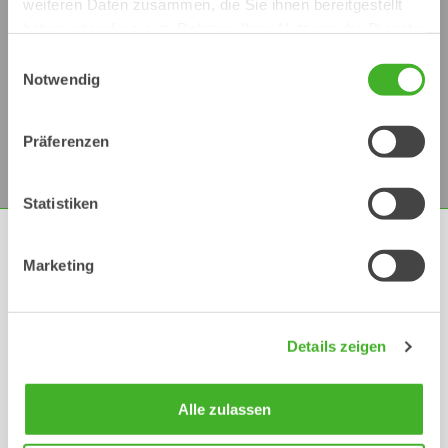
weiteren Daten zusammen, die Sie ihnen bereitgestellt
haben oder die sie im Rahmen Ihrer Nutzung der Dienste
gesammelt haben.
Einwilligungsauswahl
Notwendig
Präferenzen
Statistiken
Marketing
Bilder und Logo
DOWNLOAD
Details zeigen
Alle zulassen
Symmetrical quick