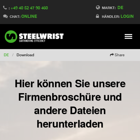
DE
+49 40 52 47 90 460
Switch to Finland
MARKT:
:
ONLINE
LOGIN
Switch to Denmark
CHAT:
HÄNDLER:
Switch to China
Switch to Australia
Stay
Meny
Change market
DE
/
Download
Share
Hier können Sie unsere
Firmenbroschüre und
andere Dateien
herunterladen