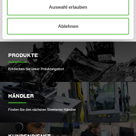
couplers
Auswahl erlauben
for excavators, S
standard
Ablehnen
PRODUKTE
Entdecken Sie unser Prduktangebot
HÄNDLER
Finden Sie den nächsten Steelwrist Händler