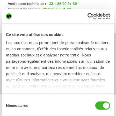
Assistance technique :
+33 1 86 90 91 89
Pièces détachées :
+33 1 86 90 91 89
E-mail :
support.fr@steelwrist.com
Du lundi au vendredi, de 8h00 à 16h00.
Ce site web utilise des cookies.
Les cookies nous permettent de personnaliser le contenu
Discutez avec Steelwrist
et les annonces, d'offrir des fonctionnalités relatives aux
médias sociaux et d'analyser notre trafic. Nous
Vous pouvez contacter le support central de Steelwrist via
partageons également des informations sur l'utilisation de
le bouton vert situé en bas à droite de l’écran.
Le chat est
notre site avec nos partenaires de médias sociaux, de
ouvert du lundi au vendredi de 8h00 à 16h00 CET.
Les
publicité et d'analyse, qui peuvent combiner celles-ci
demandes soumises en dehors de ces heures recevront
avec d'autres informations que vous leur avez fournies
une réponse par courriel.
ou qu'ils ont collectées lors de votre utilisation de leurs
services.
Sélection
Nécessaires
du
Portail Steelwrist
consentement