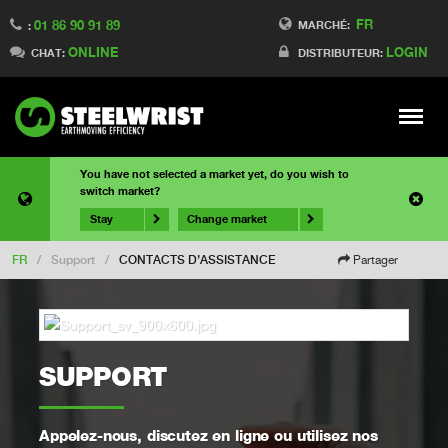
FR
01 86 90 91 89
MARCHÉ:
:
ONLINE
LOGIN
CHAT:
DISTRIBUTEUR:
Meny
You have not selected a market yet, do you wish to
switch market?
Stay
Change market
FR
/
Support
/
CONTACTS D’ASSISTANCE
Partager
SUPPORT
Appelez-nous, discutez en ligne ou utilisez nos