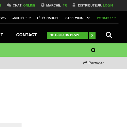
9
CHAT:
ONLINE
MARCHÉ:
FR
DISTRIBUTEUR:
LOGIN
EWS
CARRIÈRE
TÉLÉCHARGER
STEELWRIST
WEBSHOP
SEARCH
RT
CONTACT
OBTENIR UN DEVIS
Partager