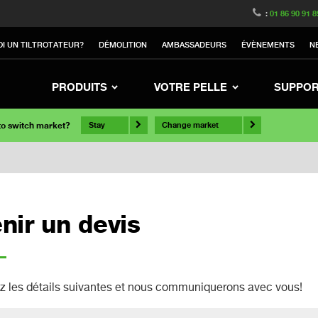
:
01 86 90 91 8
I UN TILTROTATEUR?
DÉMOLITION
AMBASSADEURS
ÉVÈNEMENTS
N
PRODUITS
VOTRE PELLE
SUPPO
 to switch market?
Stay
Change market
nir un devis
z les détails suivantes et nous communiquerons avec vous!