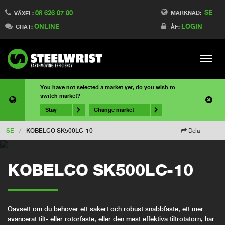
SE
08 626 07 00
MARKNAD:
VÄXEL:
ONLINE
LOGIN
CHAT:
ÅF:
Meny
You have not selected a market yet, do you wish to
switch market?
Stay
Change market
SE
/
KOBELCO SK500LC-10
Dela
KOBELCO SK500LC-10
Oavsett om du behöver ett säkert och robust snabbfäste, ett mer
avancerat tilt- eller rotorfäste, eller den mest effektiva tiltrotatorn, har