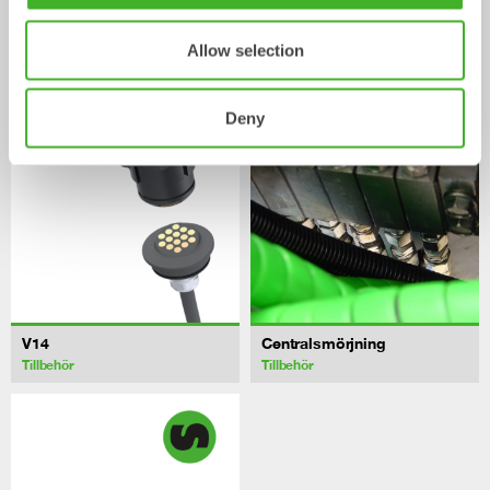
Allow selection
/ KOBELCO SK500LC-10
Tillbehör
Deny
V14
Centralsmörjning
Tillbehör
Tillbehör