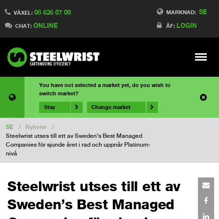
SE
08 626 07 00
MARKNAD:
VÄXEL:
ONLINE
LOGIN
CHAT:
ÅF:
Meny
You have not selected a market yet, do you wish to
switch market?
Stay
Change market
SE
/
Nyheter
/
Steelwrist utses till ett av Sweden’s Best Managed
Companies för sjunde året i rad och uppnår Platinum-
nivå
Steelwrist utses till ett av
Sweden’s Best Managed