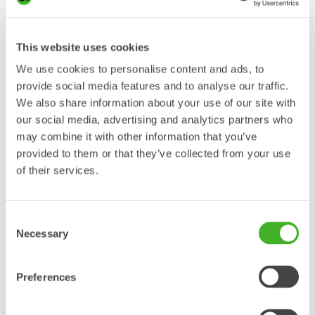
inspirerande att se så många av bolagen fortsätta att satsa
och mäta sig mot sina uppsatta mål år efter år.”
2025 firade Steelwrist 20 år, och har fortsatt expansionen
This website uses cookies
globalt, nu med egen representation i 19 länder. Med en
produktportfölj byggd kring tiltrotatorer, automatiska
We use cookies to personalise content and ads, to
snabbfästen och redskap som ökar effektiviteten hos
provide social media features and to analyse our traffic.
grävmaskiner, fortsätter företaget att uppleva en stark
We also share information about your use of our site with
tillväxt.
our social media, advertising and analytics partners who
Under 2026 tar Steelwrist flera viktiga steg, som inkluderar en
may combine it with other information that you’ve
fortsatt lansering av tredje generationens tiltrotatorer, XTR,
provided to them or that they’ve collected from your use
introduktion av den nya styrsystemsplattformen
of their services.
QuantumConnect, och en utökning av verksamheten på flera
platser runtom i världen.
”Att ta emot utmärkelsen Sweden’s Best Managed
Consent
Companies för sjunde året i rad, och därmed uppnå
Necessary
Selection
Platinum-nivån, är något vi är mycket stolta över. Jag tror att
denna milstolpe reflekterar vår unika kultur, engagemanget
och det hårda arbetet som vårt globala team gör, och vår
Preferences
konstanta strävan för kontinuerlig förbättring inom hela
företaget. Det visar att vi har byggt en stark grund för fortsatt
växt och utveckling”, säger Stefan Stockhaus, Steelwrist vd.