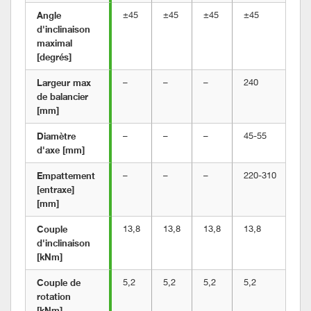
Angle 
±45
±45
±45
±45
±4
d'inclinaison 
maximal 
[degrés]
Largeur max 
–
–
–
240
24
de balancier 
[mm]
Diamètre 
–
–
–
45-55
45
d'axe [mm]
Empattement 
–
–
–
220-310
23
[entraxe] 
[mm]
Couple 
13,8
13,8
13,8
13,8
13
d'inclinaison 
[kNm]
Couple de 
5,2
5,2
5,2
5,2
5,
rotation 
[kNm]