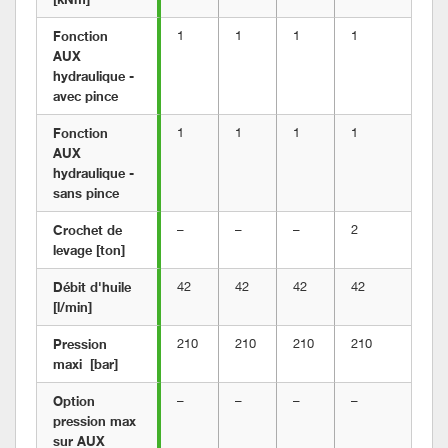
Fonction 
1
1
1
1
1
AUX 
hydraulique - 
avec pince
Fonction 
1
1
1
1
1
AUX 
hydraulique - 
sans pince
Crochet de 
–
–
–
2
2
levage [ton]
Débit d'huile 
42
42
42
42
42
[l/min]
Pression 
210
210
210
210
21
maxi  [bar]
Option 
–
–
–
–
–
pression max 
sur AUX 