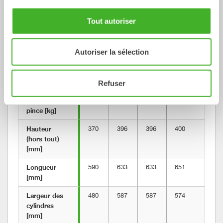
Poids de la 
5-7
5-7
5-7
5-7
5-
machine [ton]
Tout autoriser
Couple de 
65
65
65
65
65
cavage max 
Autoriser la sélection
[kNm]
Poids à partir 
195
195
195
195
19
de [kg]
Refuser
Poids de la 
45
55
55
45
55
pince [kg]
Hauteur 
370
396
396
400
39
(hors tout) 
[mm]
Longueur 
590
633
633
651
59
[mm]
Largeur des 
480
587
587
574
58
cylindres 
[mm]