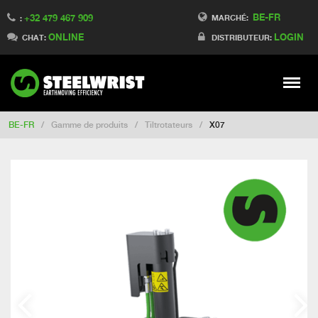
BE-FR
+32 479 467 909
Switch to Finland
MARCHÉ:
:
ONLINE
LOGIN
Switch to Denmark
CHAT:
DISTRIBUTEUR:
Switch to China
Switch to Australia
Stay
Meny
Change market
BE-FR
/
Gamme de produits
/
Tiltrotateurs
/
X07