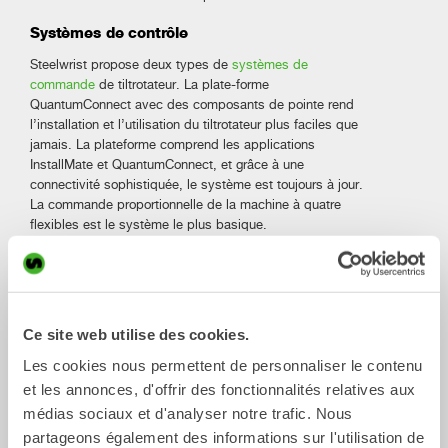
Systèmes de contrôle
Steelwrist propose deux types de
systèmes de
commande
de tiltrotateur. La plate-forme
QuantumConnect avec des composants de pointe rend
l’installation et l’utilisation du tiltrotateur plus faciles que
jamais. La plateforme comprend les applications
InstallMate et QuantumConnect, et grâce à une
connectivité sophistiquée, le système est toujours à jour.
La commande proportionnelle de la machine à quatre
flexibles est le système le plus basique.
Pince de préhension (Option)
Équipez le tiltrotateur d’une cassette de
préhension avec
pince
à doigts qui rendra votre pelle encore plus flexible,
Ce site web utilise des cookies.
en manipulant les objets avec précision. La pince de
préhension peut être installée ultérieurement.
Les cookies nous permettent de personnaliser le contenu
et les annonces, d'offrir des fonctionnalités relatives aux
Lubrification centralisée (Option)
médias sociaux et d'analyser notre trafic. Nous
Nos tiltrotateurs peuvent être équipés directement en
partageons également des informations sur l'utilisation de
usine d’une
lubrification centralisée
qui s’adapte à tous