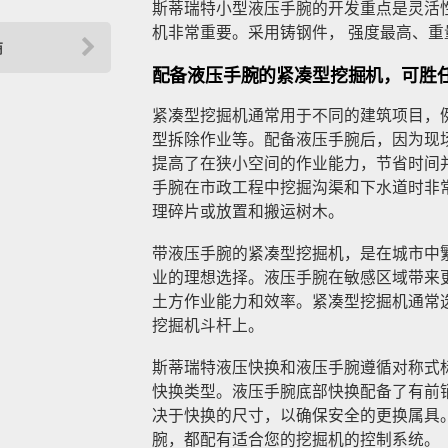
斯蒂瑞特小型液压手腕的开发重点是灵活
机非常重要。采用铸钢件， 强度最高、重
商
配备液压手腕的紧凑型挖掘机，可胜
紧凑型挖掘机通常用于不同的建筑项目，
型拆除作业等。配备液压手腕后，因为现
提高了在狭小空间的作业能力，节省时间
手腕在市政工程中挖掘沟渠和下水道时非
理碎片或放置和搬运树木。
带液压手腕的紧凑型挖掘机，是在城市中
业的理想选择。液压手腕在敏感区域带来
土方作业能力和效率。紧凑型挖掘机通常
挖掘机斗杆上。
斯蒂瑞特液压快换和液压手腕遵循对称式标
快换类型。液压手腕底部快换配备了有前销锁钩 
决于快换的尺寸，以确保安全的更换属具
腕，都配有适合您的挖掘机的控制系统。