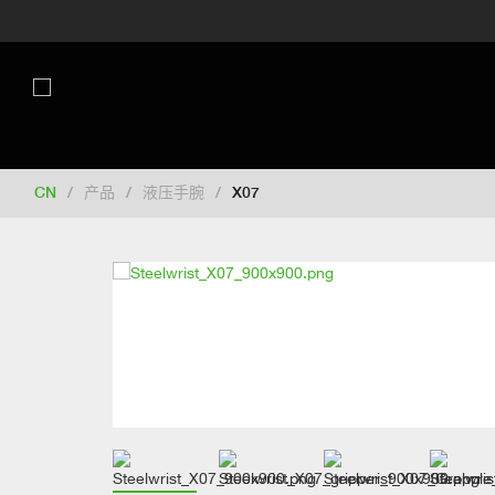
Switch to New Zealand
Switch to S
Switch to International
Switch to U
Switch to North America
Switch to 
Switch to Germany
Switch to Franc
Change market
CN
/
产品
/
液压手腕
/
X07