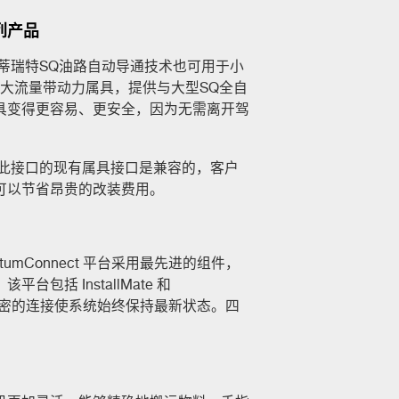
列产品
斯蒂瑞特SQ油路自动导通技术也可用于小
换大流量带动力属具，提供与大型SQ全自
具变得更容易、更安全，因为无需离开驾
具有此接口的现有属具接口是兼容的，客户
可以节省昂贵的改装费用。
ntumConnect 平台采用最先进的组件，
括 InstallMate 和
通过精密的连接使系统始终保持最新状态。四