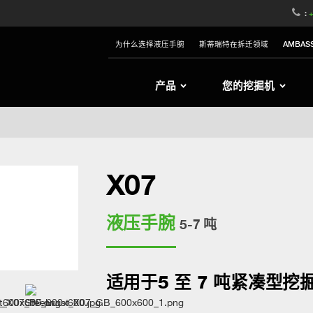
witzerland
Switch to Austria
Switch to Belgium
:
+
nited Kingdom
Switch to Sweden
Switch to Poland
为什么选择液压手腕
斯蒂瑞特在拆迁领域
AMBAS
Netherlands
Switch to Korea
Switch to Japan
e
Switch to Finland
Switch to Denmark
S
产品
您的挖掘机
X07
液压手腕
5-7 吨
适用于5 至 7 吨紧凑型