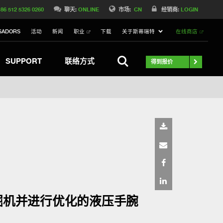
Switch to Belgique
86 512 5326 0260
聊天:
ONLINE
市场:
CN
经销商:
LOGIN
Switch to Norway
SADORS
活动
新闻
职业
下载
关于斯蒂瑞特
在线商店
Switch to Italy
witch to Australia
Stay
搜索
SUPPORT
联络方式
得到报价
挖掘机并进行优化的液压手腕