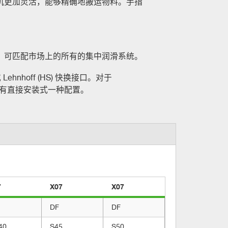
机更加灵活，能够精确地搬运物料。手指
，可匹配市场上的所有的集中润滑系统。
或 Lehnhoff (HS) 快换接口。对于
，通常只有直接安装式一种配置。
7
X07
X07
DF
DF
40
S45
S50