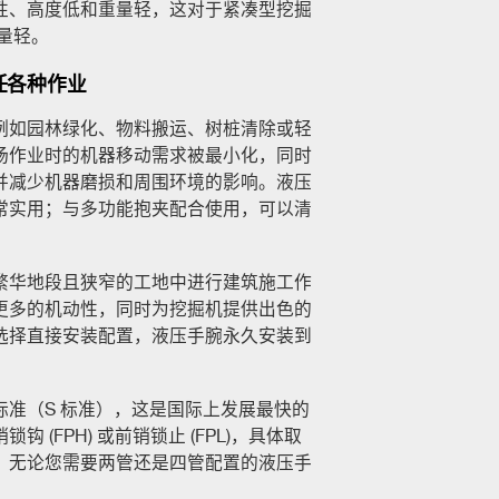
性、高度低和重量轻，这对于紧凑型挖掘
量轻。
任各种作业
例如园林绿化、物料搬运、树桩清除或轻
场作业时的机器移动需求被最小化，同时
并减少机器磨损和周围环境的影响。液压
常实用；与多功能抱夹配合使用，可以清
繁华地段且狭窄的工地中进行建筑施工作
更多的机动性，同时为挖掘机提供出色的
选择直接安装配置，液压手腕永久安装到
准（S 标准），这是国际上发展最快的
(FPH) 或前销锁止 (FPL)，具体取
。无论您需要两管还是四管配置的液压手