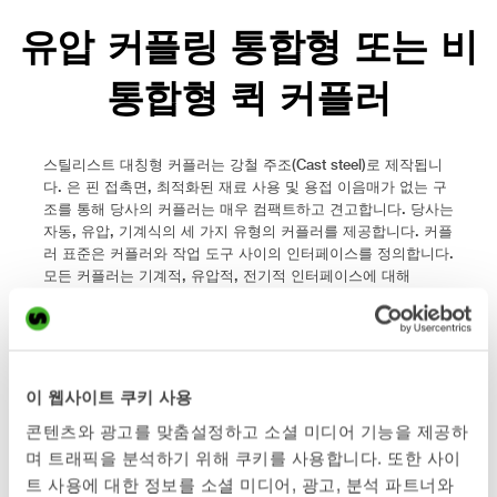
유압 커플링 통합형 또는 비
통합형 퀵 커플러
스틸리스트 대칭형 커플러는 강철 주조(Cast steel)로 제작됩니
다. 은 핀 접촉면, 최적화된 재료 사용 및 용접 이음매가 없는 구
조를 통해 당사의 커플러는 매우 컴팩트하고 견고합니다. 당사는
자동, 유압, 기계식의 세 가지 유형의 커플러를 제공합니다. 커플
러 표준은 커플러와 작업 도구 사이의 인터페이스를 정의합니다.
모든 커플러는 기계적, 유압적, 전기적 인터페이스에 대해
Open-S(OS®) 대칭 표준을 따릅니다. 자동 커플러는 잠금 기능
을 위해 퀵 커플러 라인을 사용함과 동시에, 모든 구동형 작업 어
태치먼트에 유압을 자동으로 연결하는 방식입니다. 유압 커플러
는 퀵 커플러 유압 회로를 사용하여 운전석에서 작업 어태치먼트
를 교체할 수 있습니다. 하지만 그라플과 같이 유압 구동형 작업
이 웹사이트 쿠키 사용
어태치먼트로 교체할 때는 여전히 운전석 밖으로 나가 유압 호스
콘텐츠와 광고를 맞춤설정하고 소셜 미디어 기능을 제공하
를 직접 연결해야 합니다. 마지막으로 가장 기본적인 기계식 커
플러는 작업 어태치먼트를 교체할 때 운전석에서 내려 수동으로
며 트래픽을 분석하기 위해 쿠키를 사용합니다. 또한 사이
잠금을 해제해야 합니다.
트 사용에 대한 정보를 소셜 미디어, 광고, 분석 파트너와