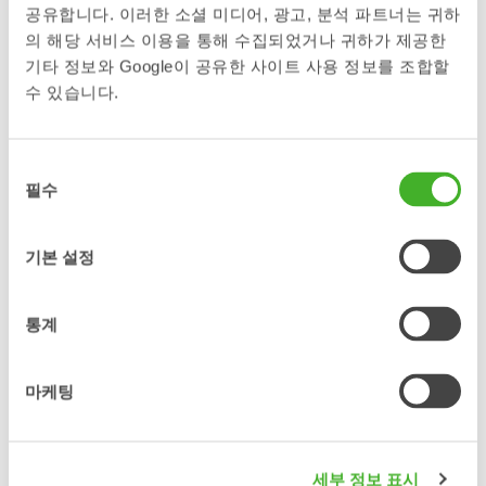
공유합니다. 이러한 소셜 미디어, 광고, 분석 파트너는 귀하
커플러 표준은 커플러와 작업 어태치먼트 사이의 인터페이스를
정의합니다. 당사의 모든 커플러는 기계적, 유압적 인터페이스뿐
의 해당 서비스 이용을 통해 수집되었거나 귀하가 제공한
만 아니라 전기적 인터페이스에 대해서도 Open-S (OS®) 대칭형
기타 정보와 Google이 공유한 사이트 사용 정보를 조합할
표준을 준수합니다.
수 있습니다.
안전 중심
동
작업 현장의 안전은 최우선 과제입니다. 스틸
필수
의
리스트는 버켓이나 작업 어태치먼트의 낙하
선
위험을 최소화하기 위해 굴착기용 퀵 커플러
의 안전성을 강화하는 시스템을 개발했습니
택
기본 설정
다.
스틸리스트 머신 커플러와 틸트로테이터 커플
러에는 LockSense, Front Pin Lock 또는
통계
Front Pin Hook이 장착되어 있으며, 이는 장
비의 크기나 신구형 여부에 상관없이 모든 유
형의 굴착기에서 작동하는 장비 독립형
안전
마케팅
솔루션
입니다. 모든 솔루션은 EN474 및
ISO13031과 같은 국제 안전 규정을 준수합니
다.
세부 정보 표시