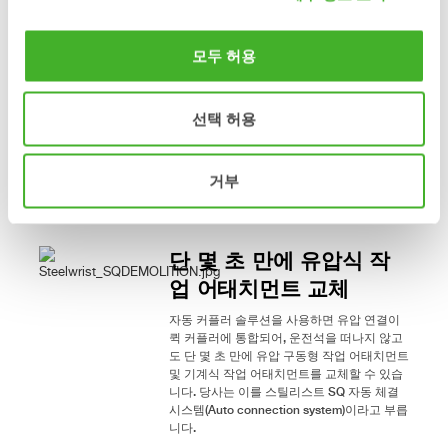
컴팩트한 주강 구조
강철 주조(Steel casting)는 당사 디자인 철학
모두 허용
의 초석입니다. 는 시장에서 대칭형 커플러 전
체를 강철 주조로 제작하는 유일한 제조업체
입니다.
선택 허용
용접이 없고 넓은 핀 접촉면과 최적화된 재료
사용을 통해 매우 컴팩트하고 견고한 커플러
를 만듭니다. 고인장 주강 제품은 강도와 중량
거부
사이에서 타의 추종을 불허하는 관계를 가집
니다.
단 몇 초 만에 유압식 작
업 어태치먼트 교체
자동 커플러 솔루션을 사용하면 유압 연결이
퀵 커플러에 통합되어, 운전석을 떠나지 않고
도 단 몇 초 만에 유압 구동형 작업 어태치먼트
및 기계식 작업 어태치먼트를 교체할 수 있습
니다. 당사는 이를 스틸리스트 SQ 자동 체결
시스템(Auto connection system)이라고 부릅
니다.