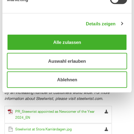
Stefan Stockhaus Karl Serneberg
CEO VP OEM Sales &
Marketing
Details zeigen
Steelwrist AB Steelwrist AB
stefan.stockhaus@steelwrist.com
karl.serneberg@steelwrist.com
Tel +46 709981321 Tel +46 702619811
Alle zulassen
Auswahl erlauben
About Steelwrist
Steelwrist is a global manufacturer of tiltrotators, quick
couplers and work tools for excavators with headquarters in
Ablehnen
Sweden. A determined focus on robust and modern
products, combined with fast service has been appreciated
by an increasing number of customers world wide. For more
information about Steelwrist, please visit steelwrist.com.
PR_Steewrist appointed as Newcomer of the Year
2024_EN
Steelwrist at Stora Karriärdagen.jpg