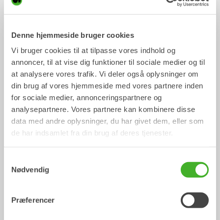
Denne hjemmeside bruger cookies
Asfaltskærer
Børste
Mekanisk arbejdsredskab
Mekanisk arbejdsredskab
Vi bruger cookies til at tilpasse vores indhold og
2-33
Ton
2-20
Ton
annoncer, til at vise dig funktioner til sociale medier og til
at analysere vores trafik. Vi deler også oplysninger om
din brug af vores hjemmeside med vores partnere inden
for sociale medier, annonceringspartnere og
analysepartnere. Vores partnere kan kombinere disse
data med andre oplysninger, du har givet dem, eller som
de har indsamlet fra din brug af deres tjenester.
Samtykkevalg
Nødvendig
Pallegafler
Mekanisk arbejdsredskab
2-33
Ton
Præferencer