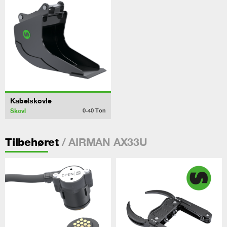
Kabelskovle
Skovl
0-40
Ton
/ AIRMAN AX33U
Tilbehøret