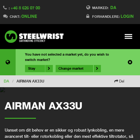
DA
+46 8 626 07 00
MARKED:
:
ONLINE
LOGIN
CHAT:
FORHANDLERE:
Meny
You have not selected a market yet, do you wish to
switch market?
Stay
Change market
DA
/
AIRMAN AX33U
Del
AIRMAN AX33U
Uanset om dit behov er en sikker og robust lynkobling, en mere
avanceret tilt- eller rotorkobling eller den mest effektive tiltrotator, så