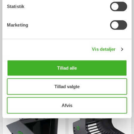
/ AIRMAN AX33U
Skovle
Statistik
Marketing
Vis detaljer
Tillad alle
CUSTOM BUILD
Planeringsskovle
Tillad valgte
Skovl
Skovl
0-40
Ton
Afvis