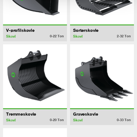
V-profilskovle
Sorterskovle
Skovl
Skovl
0-22
Ton
2-32
Ton
Tremmeskovle
Graveskovle
Skovl
Skovl
0-20
Ton
0-33
Ton