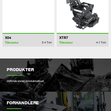
X04
XTR7
Tiltrotator
Tiltrotator
2-4
Ton
4-7
Ton
PRODUKTER
Udforsk vores produktudbud
FORHANDLERE