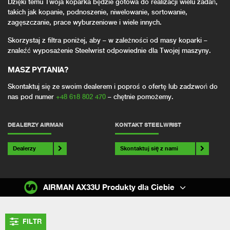
Dzięki temu Twoja koparka będzie gotowa do realizacji wielu zadań,
takich jak kopanie, podnoszenie, niwelowanie, sortowanie,
zagęszczanie, prace wyburzeniowe i wiele innych.
Skorzystaj z filtra poniżej, aby – w zależności od masy koparki –
znaleźć wyposażenie Steelwrist odpowiednie dla Twojej maszyny.
MASZ PYTANIA?
Skontaktuj się ze swoim dealerem i poproś o ofertę lub zadzwoń do
nas pod numer
+48 618 802 470
– chętnie pomożemy.
DEALERZY AIRMAN
KONTAKT STEELWRIST
Dealerzy
Skontaktuj się z nami
AIRMAN AX33U Produkty dla Ciebie
FILTR