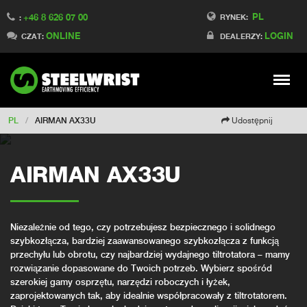
PL
+46 8 626 07 00
Switch to Finland
RYNEK:
:
ONLINE
LOGIN
Switch to Denmark
CZAT:
DEALERZY:
Switch to China
Switch to Australia
Stay
Meny
Change market
PL
/
AIRMAN AX33U
Udostępnij
AIRMAN AX33U
Niezależnie od tego, czy potrzebujesz bezpiecznego i solidnego
szybkozłącza, bardziej zaawansowanego szybkozłącza z funkcją
przechyłu lub obrotu, czy najbardziej wydajnego tiltrotatora – mamy
rozwiązanie dopasowane do Twoich potrzeb. Wybierz spośród
szerokiej gamy osprzętu, narzędzi roboczych i łyżek,
zaprojektowanych tak, aby idealnie współpracowały z tiltrotatorem.