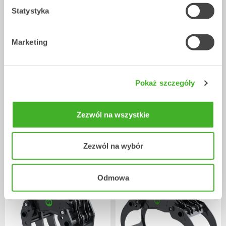
Statystyka
Marketing
Pokaż szczegóły
Zezwól na wszystkie
Nożyce do drzew
Chwytaki Sortujące
Zasilane narzędzia robocze
Zasilane narzędzia robocze
4-7
tony
2-26
tony
Zezwól na wybór
Odmowa