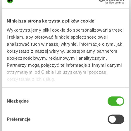
Szybkozłącze
0-70
tony
/ AIRMAN AX33U
Tiltrotatory
Niniejsza strona korzysta z plików cookie
Wykorzystujemy pliki cookie do spersonalizowania treści
i reklam, aby oferować funkcje społecznościowe i
analizować ruch w naszej witrynie. Informacje o tym, jak
korzystasz z naszej witryny, udostępniamy partnerom
społecznościowym, reklamowym i analitycznym.
Partnerzy mogą połączyć te informacje z innymi danymi
otrzymanymi od Ciebie lub uzyskanymi podczas
korzystania z ich usług.
Wybór
X04
XTR7
Niezbędne
Tiltrotatory
Tiltrotatory
2-4
tony
4-7
tony
zgody
/ AIRMAN
Zasilane narzędzia robocze
Preferencje
AX33U