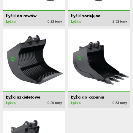
Łyżki do rowów
Łyżki sortujące
Łyżka
Łyżka
0-22
tony
2-32
tony
Łyżki szkieletowe
Łyżki do kopania
Łyżka
Łyżka
0-20
tony
0-33
tony