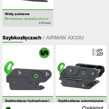
Widły paletowe
Mechaniczne narzędzia robocze
2-33
tony
/ AIRMAN AX33U
Szybkozłączach
Szybkozłącza hydrauliczne i
Szybkozłącza automatyczne
mechaniczne
Szybkozłącze
4-70
tony