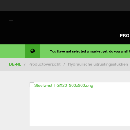
PRO
You have not selected a market yet, do you wish
BE-NL
/
Productoverzicht
/
Hydraulische uitrustingsstukken