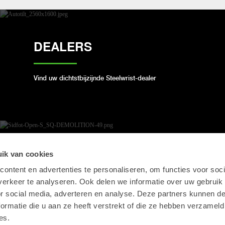
DEALERS
Vind uw dichtstbijzijnde Steelwrist-dealer
OPEN-S STANDAARD
ik van cookies
ontent en advertenties te personaliseren, om functies voor soci
erkeer te analyseren. Ook delen we informatie over uw gebruik
We voldoen aan de open industriestandaard voor
or social media, adverteren en analyse. Deze partners kunnen 
volautomatische snelwissels
ormatie die u aan ze heeft verstrekt of die ze hebben verzameld
es.