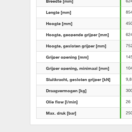
Breedte [mm]
62
Lengte [mm]
85
Hoogte [mm]
45
Hoogte, geopende grijper [mm]
62
Hoogte, gesloten grijper [mm]
75
Grijper opening [mm]
14
Grijper opening, minimaal [mm]
10
Sluitkracht, gesloten grijper [kN]
9,8
Draagvermogen [kg]
30
Olie flow [l/min]
26
Max. druk [bar]
25