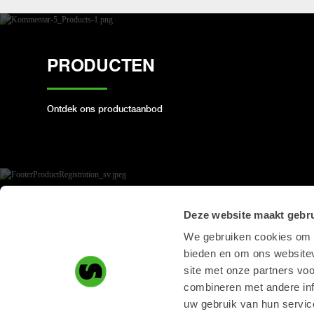
PRODUCTEN
Ontdek ons ​​productaanbod
PRODUCT REGISTRATIE
Deze website maakt gebru
We gebruiken cookies om c
bieden en om ons websitev
Registreer hier uw Steelwrist-product
site met onze partners vo
combineren met andere inf
uw gebruik van hun servic