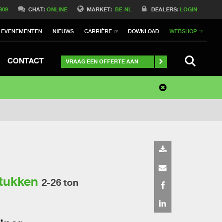
909
CHAT:
ONLINE
MARKET:
BE-NL
DEALERS:
LOGIN
EVENEMENTEN
NIEUWS
CARRIÈRE
DOWNLOAD
WEBSHOP
SEARCH
CONTACT
VRAAG EEN OFFERTE AAN
stukken
2-26 ton