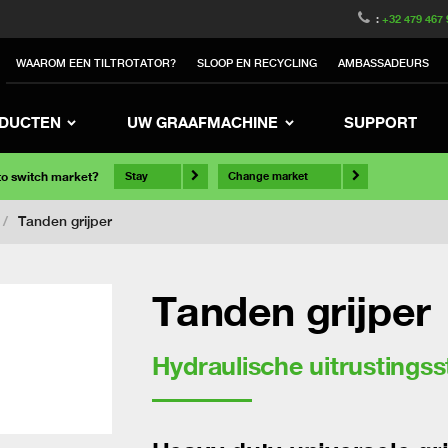
:
+32 479 467 
WAAROM EEN TILTROTATOR?
SLOOP EN RECYCLING
AMBASSADEURS
DUCTEN
UW GRAAFMACHINE
SUPPORT
 to switch market?
Stay
Change market
/
Tanden grijper
Tanden grijper
Hydraulische uitrustings