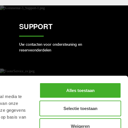
SUPPORT
Uw contacten voor ondersteuning en
reserveonderdelen
BOEK EEN VOLLEDIGE
Alles toestaan
REVISIE
al media te
 van onze
Selectie toestaan
deze gegevens
 op basis van
Houd uw Steelwrist in goede staat
Weigeren