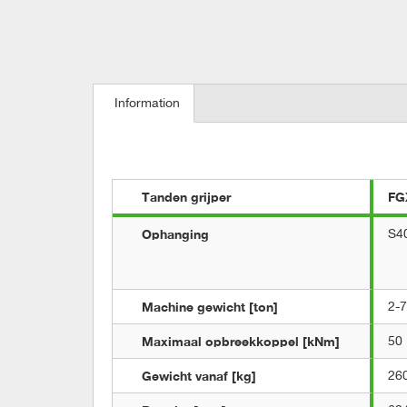
Information
Tanden grijper
FG
Ophanging
S4
Machine gewicht [ton]
2-7
Maximaal opbreekkoppel [kNm]
50
Gewicht vanaf [kg]
26