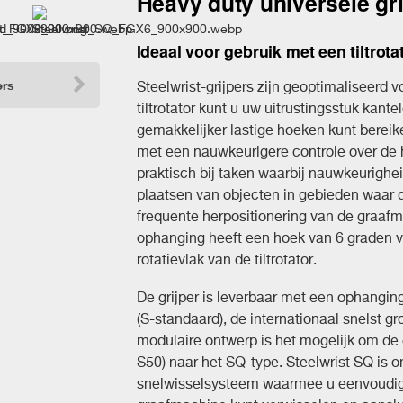
Heavy duty universele gri
Ideaal voor gebruik met een tiltrota
ers
Steelwrist-grijpers zijn geoptimaliseerd v
tiltrotator kunt u uw uitrustingsstuk kant
gemakkelijker lastige hoeken kunt bereik
met een nauwkeurigere controle over de h
praktisch bij taken waarbij nauwkeurigheid
plaatsen van objecten in gebieden waar d
frequente herpositionering van de graaf
ophanging heeft een hoek van 6 graden vo
rotatievlak van de tiltrotator.
De grijper is leverbaar met een ophangi
(S-standaard), de internationaal snelst g
modulaire ontwerp is het mogelijk om de 
S50) naar het SQ-type. Steelwrist SQ is
snelwisselsysteem waarmee u eenvoudig 