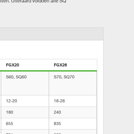
ten. Uiteraard voldoen alle SQ
FGX20
FGX26
S60, SQ60
S70, SQ70
12-20
18-26
180
240
655
835