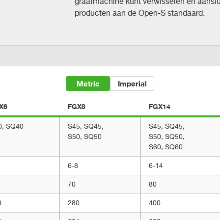
graafmachine kunt verwisselen en aanslui
producten aan de Open-S standaard.
Metric
Imperial
X6
FGX8
FGX14
0, SQ40
S45, SQ45,
S45, SQ45,
S50, SQ50
S50, SQ50,
S60, SQ60
6-8
6-14
70
80
0
280
400