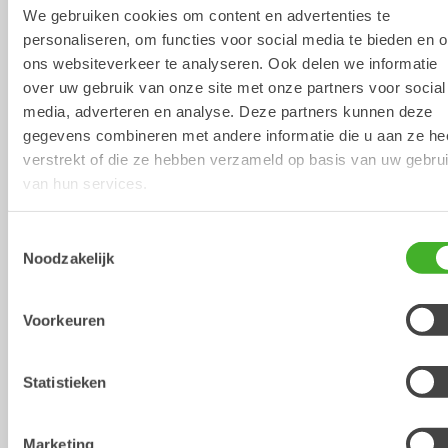
We gebruiken cookies om content en advertenties te
personaliseren, om functies voor social media te bieden en 
ons websiteverkeer te analyseren. Ook delen we informatie
over uw gebruik van onze site met onze partners voor social
media, adverteren en analyse. Deze partners kunnen deze
XTR10
X12
gegevens combineren met andere informatie die u aan ze he
Tiltrotators
Tiltrotators
6-10
ton
7-12
ton
verstrekt of die ze hebben verzameld op basis van uw gebru
van hun services.
Toestemmingsselectie
Noodzakelijk
Voorkeuren
Statistieken
X14
XTR13
Tiltrotators
Tiltrotators
10-14
ton
10-13
ton
Marketing