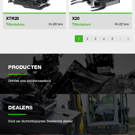
XTR20
X20
Tiltrotators
Tiltrotators
15-20
ton
16-22
ton
1
2
3
4
5
›
»
PRODUCTEN
Ontdek ons ​​productaanbod
DEALERS
Vind uw dichtstbijzijnde Steelwrist-dealer