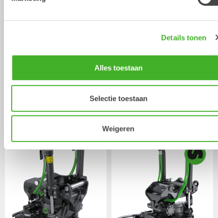
Details tonen
Alles toestaan
Selectie toestaan
XTR15
X18
Tiltrotators
Tiltrotators
12-15
ton
12-16
ton
Weigeren