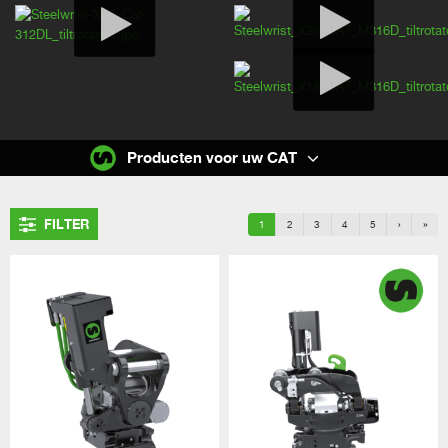
Producten voor uw CAT
FILTER
1
2
3
4
5
›
»