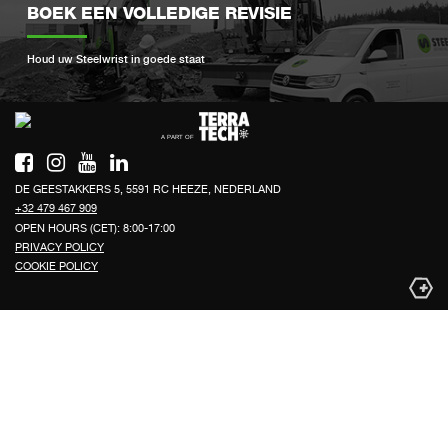
BOEK EEN VOLLEDIGE REVISIE
Houd uw Steelwrist in goede staat
Si
DE GEESTAKKERS 5, 5591 RC HEEZE, NEDERLAND
+32 479 467 909
OPEN HOURS (CET): 8:00-17:00
PRIVACY POLICY
COOKIE POLICY