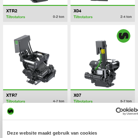
XTR2
X04
Tiltrotators
Tiltrotators
0-2
ton
2-4
ton
XTR7
X07
Tiltrotators
Tiltrotators
4-7
ton
5-7
ton
Deze website maakt gebruik van cookies