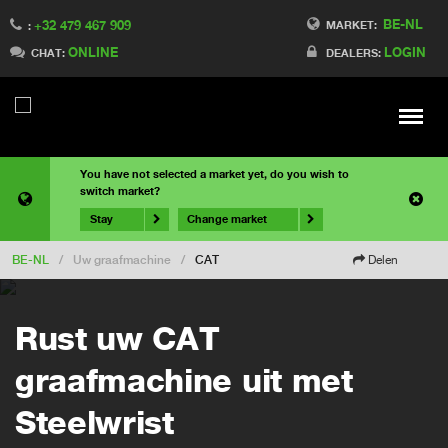
BE-NL
+32 479 467 909
MARKET:
:
ONLINE
LOGIN
CHAT:
DEALERS:
Meny
You have not selected a market yet, do you wish to
switch market?
Stay
Change market
BE-NL
/
Uw graafmachine
/
CAT
Delen
Rust uw CAT
graafmachine uit met
Steelwrist