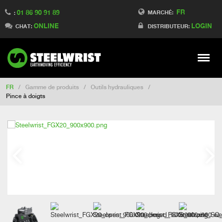
FR
01 86 90 91 89
Switch to Finland
MARCHÉ:
:
ONLINE
LOGIN
Switch to Denmark
CHAT:
DISTRIBUTEUR:
Switch to China
Switch to Australia
Stay
Meny
Change market
FR
/
Gamme de produits
/
Outils hydrauliques
/
Pince à doigts