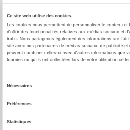
Largeur [mm]
624
624
687
Ce site web utilise des cookies.
Longueur 
854
854
959
[mm]
Les cookies nous permettent de personnaliser le contenu et
d'offrir des fonctionnalités relatives aux médias sociaux et d
Hauteur [mm]
450
450
508
trafic. Nous partageons également des informations sur l'utili
Hauteur, 
624
624
690
site avec nos partenaires de médias sociaux, de publicité et 
ouverture 
peuvent combiner celles-ci avec d'autres informations que v
maxi  [mm]
fournies ou qu'ils ont collectées lors de votre utilisation de l
Hauteur, 
752
751
839
lame contre 
lame [mm]
Sélection
Nécessaires
du
Portée de la 
1451
1451
1632
consentement
pince [mm]
Préférences
Portée de la 
104
104
107
pince, plus 
petit objet 
Statistiques
préhensible  
[mm]