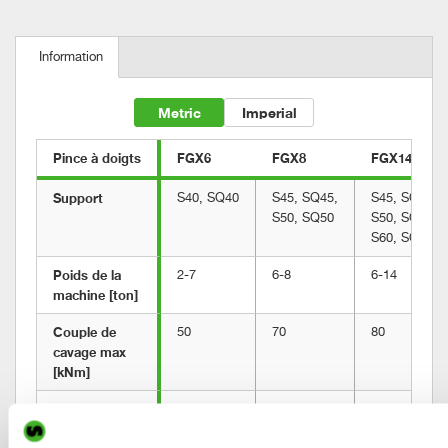
Information
Metric
Imperial
Pince à doigts
FGX6
FGX8
FGX14
Support
S40, SQ40
S45, SQ45,
S45, SQ45,
S50, SQ50
S50, SQ50,
S60, SQ60
Poids de la 
2-7
6-8
6-14
machine [ton]
Couple de 
50
70
80
cavage max 
[kNm]
Poids à partir 
260
280
400
de [kg]