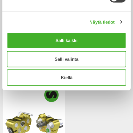
Näytä tiedot
Salli kaikki
Salli valinta
V14
Keskuspainevoitelu
Lisävarusteet
Lisävarusteet
Kiellä