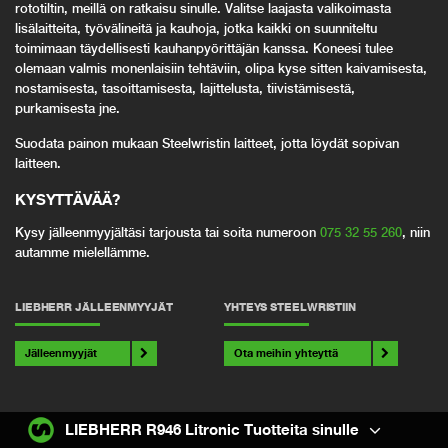
rototiltin, meillä on ratkaisu sinulle. Valitse laajasta valikoimasta
lisälaitteita, työvälineitä ja kauhoja, jotka kaikki on suunniteltu
toimimaan täydellisesti kauhanpyörittäjän kanssa. Koneesi tulee
olemaan valmis monenlaisiin tehtäviin, olipa kyse sitten kaivamisesta,
nostamisesta, tasoittamisesta, lajittelusta, tiivistämisestä,
purkamisesta jne.
Suodata painon mukaan Steelwristin laitteet, jotta löydät sopivan
laitteen.
KYSYTTÄVÄÄ
?
Kysy jälleenmyyjältäsi tarjousta tai soita numeroon
075 32 55 260
, niin
autamme mielellämme.
LIEBHERR JÄLLEENMYYJÄT
YHTEYS STEELWRISTIIN
Jälleenmyyjät
Ota meihin yhteyttä
LIEBHERR R946 Litronic Tuotteita sinulle