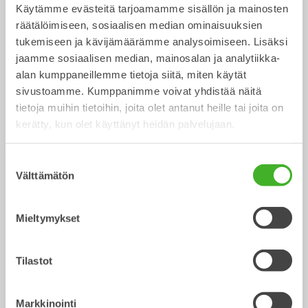
Käytämme evästeitä tarjoamamme sisällön ja mainosten
räätälöimiseen, sosiaalisen median ominaisuuksien
tukemiseen ja kävijämäärämme analysoimiseen. Lisäksi
CUSTOM BUILD
Luiskakauhat
jaamme sosiaalisen median, mainosalan ja analytiikka-
Kauha
Kauha
0-40
tonnisiin
alan kumppaneillemme tietoja siitä, miten käytät
sivustoamme. Kumppanimme voivat yhdistää näitä
tietoja muihin tietoihin, joita olet antanut heille tai joita on
kerätty, kun olet käyttänyt heidän palvelujaan.
Suostumuksen
Välttämätön
valinta
Mieltymykset
Kaapelikauhat
Kauha
0-40
tonnisiin
Tilastot
/ LIEBHERR R946 Litronic
Lisävarusteet
Markkinointi