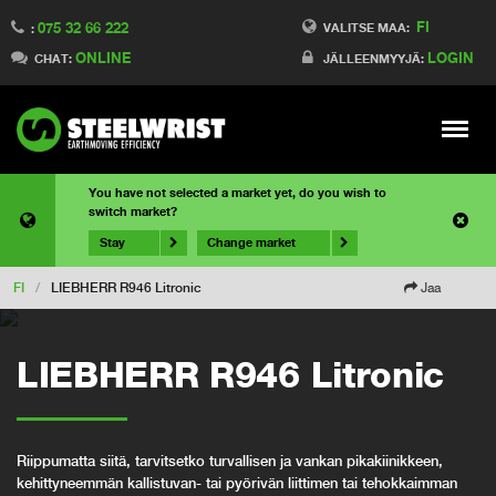
FI
075 32 66 222
VALITSE MAA:
:
ONLINE
LOGIN
CHAT:
JÄLLEENMYYJÄ:
Meny
You have not selected a market yet, do you wish to
switch market?
Stay
Change market
FI
/
LIEBHERR R946 Litronic
Jaa
LIEBHERR R946 Litronic
Riippumatta siitä, tarvitsetko turvallisen ja vankan pikakiinikkeen,
kehittyneemmän kallistuvan- tai pyörivän liittimen tai tehokkaimman