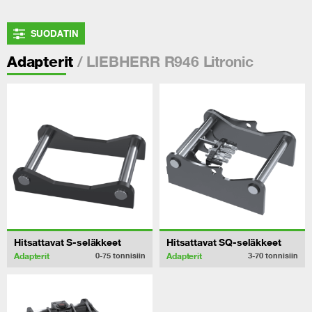
SUODATIN
/ LIEBHERR R946 Litronic
Adapterit
Hitsattavat S-seläkkeet
Hitsattavat SQ-seläkkeet
Adapterit
Adapterit
0-75
tonnisiin
3-70
tonnisiin