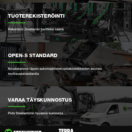
TUOTEREKISTERÖINTI
Rekisteröi Steelwrist tuotteesi täältä
OPEN-S STANDARD
Noudatamme täysin automaattisten pikakiinnikkeiden avointa
teollisuusstandardia
VARAA TÄYSKUNNOSTUS
Pidä Steelwristisi hyvässä kunnossa
Si