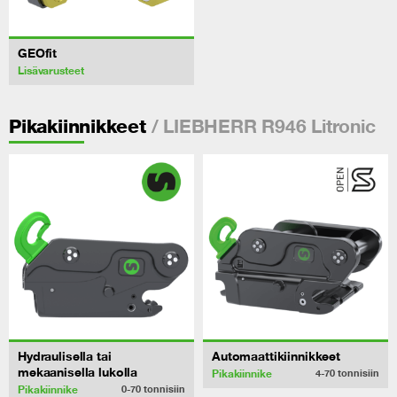
GEOfit
Lisävarusteet
/ LIEBHERR R946 Litronic
Pikakiinnikkeet
Hydraulisella tai
Automaattikiinnikkeet
mekaanisella lukolla
Pikakiinnike
4-70
tonnisiin
Pikakiinnike
0-70
tonnisiin