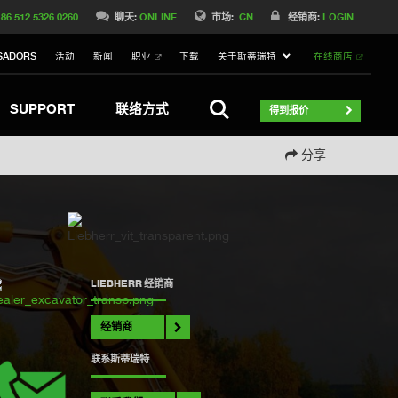
Switch to Belgique
86 512 5326 0260
聊天:
ONLINE
市场:
CN
经销商:
LOGIN
Switch to Norway
SADORS
活动
新闻
职业
下载
关于斯蒂瑞特
在线商店
Switch to Italy
witch to Australia
Stay
搜索
SUPPORT
联络方式
得到报价
分享
LIEBHERR 经销商
经销商
联系斯蒂瑞特