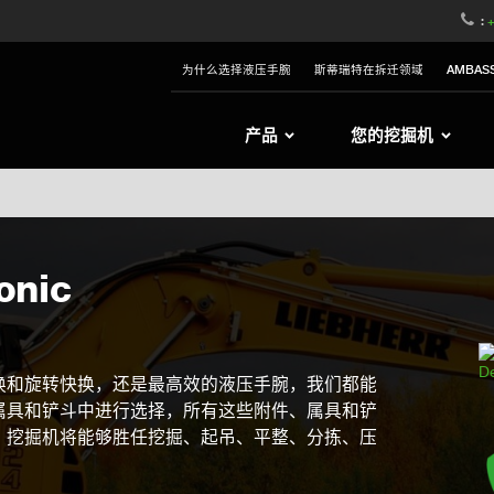
witzerland
Switch to Austria
Switch to Belgium
:
+
nited Kingdom
Switch to Sweden
Switch to Poland
为什么选择液压手腕
斯蒂瑞特在拆迁领域
AMBAS
Netherlands
Switch to Korea
Switch to Japan
e
Switch to Finland
Switch to Denmark
S
产品
您的挖掘机
onic
换和旋转快换，还是最高效的液压手腕，我们都能
属具和铲斗中进行选择，所有这些附件、属具和铲
。挖掘机将能够胜任挖掘、起吊、平整、分拣、压