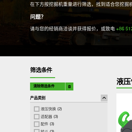
在下方按挖掘机重量进行筛选，找到适合您挖掘
问题？
请与您的经销商洽谈并获得报价，或致电
+86 51
筛选条件
液压
清除筛选条件
产品类别
液压快换
(2)
适配器
(3)
配件
(3)
铲斗
(3)