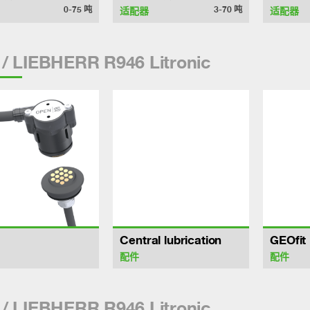
0-75
吨
3-70
吨
适配器
适配器
/ LIEBHERR R946 Litronic
Central lubrication
GEOfit
配件
配件
/ LIEBHERR R946 Litronic