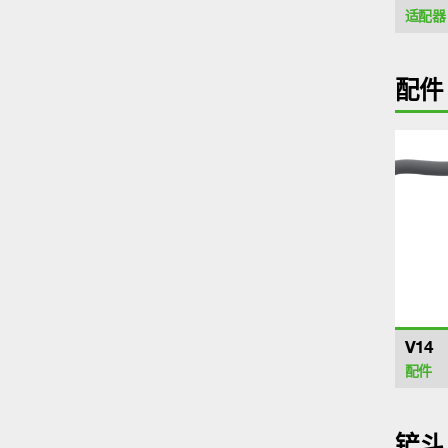
适配器
配件
V14
配件
铲斗