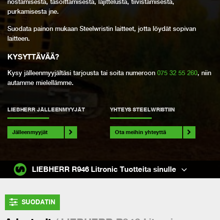
nostamisesta, tasoittamisesta, lajittelusta, tiivistämisestä,
purkamisesta jne.
Suodata painon mukaan Steelwristin laitteet, jotta löydät sopivan
laitteen.
KYSYTTÄVÄÄ
?
Kysy jälleenmyyjältäsi tarjousta tai soita numeroon
075 32 55 260
, niin
autamme mielellämme.
LIEBHERR JÄLLEENMYYJÄT
YHTEYS STEELWRISTIIN
Jälleenmyyjät
Ota meihin yhteyttä
LIEBHERR R946 Litronic Tuotteita sinulle
SUODATIN