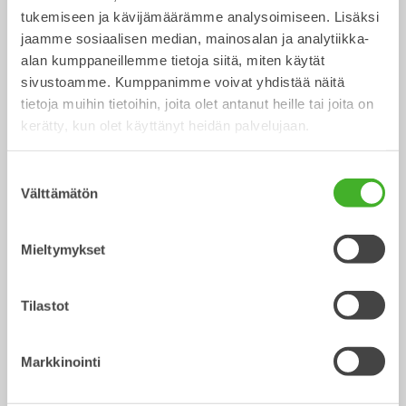
Kauha
Kauha
0-40
tonnisiin
tukemiseen ja kävijämäärämme analysoimiseen. Lisäksi
jaamme sosiaalisen median, mainosalan ja analytiikka-
alan kumppaneillemme tietoja siitä, miten käytät
sivustoamme. Kumppanimme voivat yhdistää näitä
tietoja muihin tietoihin, joita olet antanut heille tai joita on
kerätty, kun olet käyttänyt heidän palvelujaan.
Suostumuksen
Välttämätön
valinta
Kaapelikauhat
Mieltymykset
Kauha
0-40
tonnisiin
/ LIEBHERR R946 Litronic
Lisävarusteet
Tilastot
Markkinointi