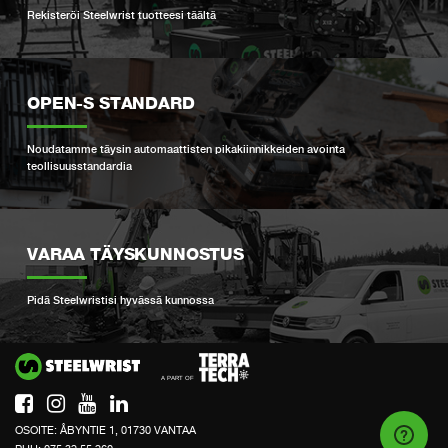
Rekisteröi Steelwrist tuotteesi täältä
OPEN-S STANDARD
Noudatamme täysin automaattisten pikakiinnikkeiden avointa
teollisuusstandardia
VARAA TÄYSKUNNOSTUS
Pidä Steelwristisi hyvässä kunnossa
Si
OSOITE: ÅBYNTIE 1, 01730 VANTAA