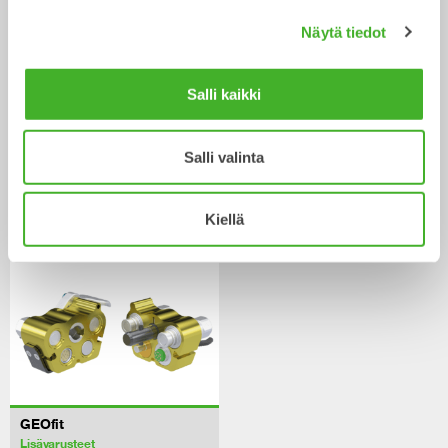
Näytä tiedot
Salli kaikki
V14
Keskuspainevoitelu
Salli valinta
Lisävarusteet
Lisävarusteet
Kiellä
GEOfit
Lisävarusteet