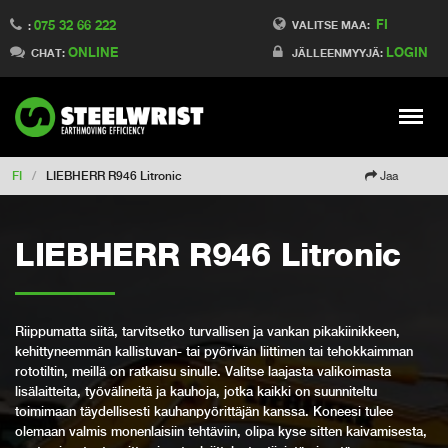
FI
075 32 66 222
Switch to France
VALITSE MAA:
:
ONLINE
LOGIN
Switch to Denmark
CHAT:
JÄLLEENMYYJÄ:
Switch to China
Switch to Australia
Stay
Meny
Change market
FI
/
LIEBHERR R946 Litronic
Jaa
LIEBHERR R946 Litronic
Riippumatta siitä, tarvitsetko turvallisen ja vankan pikakiinikkeen,
kehittyneemmän kallistuvan- tai pyörivän liittimen tai tehokkaimman
rototiltin, meillä on ratkaisu sinulle. Valitse laajasta valikoimasta
lisälaitteita, työvälineitä ja kauhoja, jotka kaikki on suunniteltu
toimimaan täydellisesti kauhanpyörittäjän kanssa. Koneesi tulee
olemaan valmis monenlaisiin tehtäviin, olipa kyse sitten kaivamisesta,