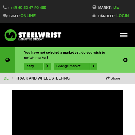
DE
+49 40 52 47 90 460
MARKT:
:
ONLINE
LOGIN
CHAT:
HÄNDLER:
Meny
You have not selected a market yet, do you wish to
switch market?
Stay
Change market
DE
/
TRACK AND WHEEL STEERING
Share