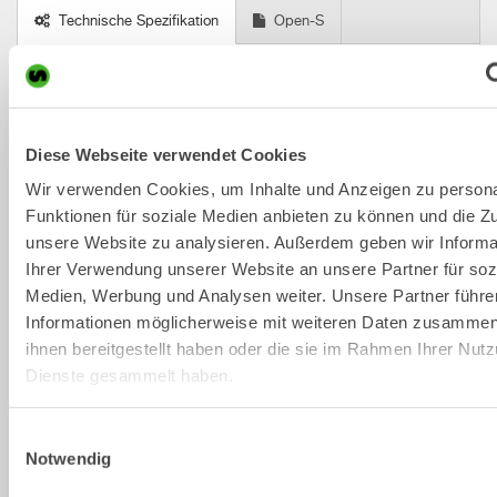
Technische Spezifikation
Open-S
Metric
Imperial
Tiltrotator
X14
X14
X14
X1
Diese Webseite verwendet Cookies
Maschinenschnittstelle
S45
S50
SQ50
DF
Wir verwenden Cookies, um Inhalte und Anzeigen zu persona
Funktionen für soziale Medien anbieten zu können und die Zug
Tiltrotator-
S45
S50
SQ50
S4
Schnellwechsler
unsere Website zu analysieren. Außerdem geben wir Informa
Ihrer Verwendung unserer Website an unsere Partner für soz
Maschinengewicht 
10-14
10-14
10-14
10
Medien, Werbung und Analysen weiter. Unsere Partner führe
[ton]
Informationen möglicherweise mit weiteren Daten zusammen,
Max. 
80
80
80
80
ihnen bereitgestellt haben oder die sie im Rahmen Ihrer Nut
Losbrechmoment 
Dienste gesammelt haben.
[kNm]
Gewicht von [kg]
390
390
390
39
Einwilligungsauswahl
Notwendig
Greifzange gewicht 
60
60
60
60
[kg]