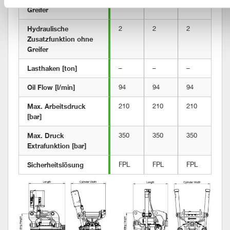
Greifer
Hydraulische 
2
2
2
2
Zusatzfunktion ohne 
Greifer
Lasthaken [ton]
–
–
–
5
Oil Flow [l/min]
94
94
94
94
Max. Arbeitsdruck 
210
210
210
21
[bar]
Max. Druck 
350
350
350
35
Extrafunktion [bar]
Sicherheitslösung
FPL
FPL
FPL
FP