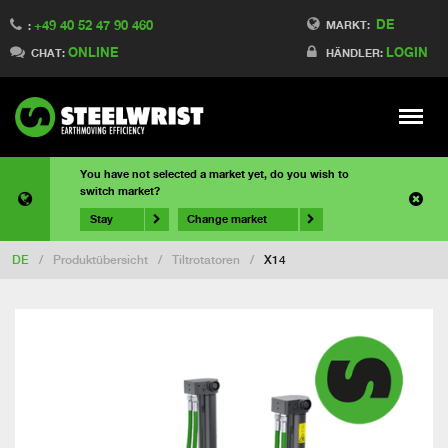
DE
+49 40 52 47 90 460
MARKT:
:
ONLINE
LOGIN
CHAT:
HÄNDLER:
Meny
You have not selected a market yet, do you wish to
switch market?
Stay
Change market
DE
/
Produktübersicht
/
Tiltrotatoren
/
X14