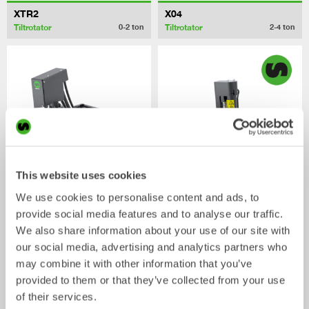
XTR2
X04
Tiltrotator
Tiltrotator
0-2
ton
2-4
ton
This website uses cookies
We use cookies to personalise content and ads, to
XTR7
X07
provide social media features and to analyse our traffic.
Tiltrotator
Tiltrotator
4-7
ton
5-7
ton
We also share information about your use of our site with
our social media, advertising and analytics partners who
may combine it with other information that you’ve
provided to them or that they’ve collected from your use
of their services.