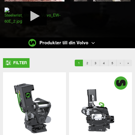
Produkter till din Volvo
FILTER
1
2
3
4
5
›
»