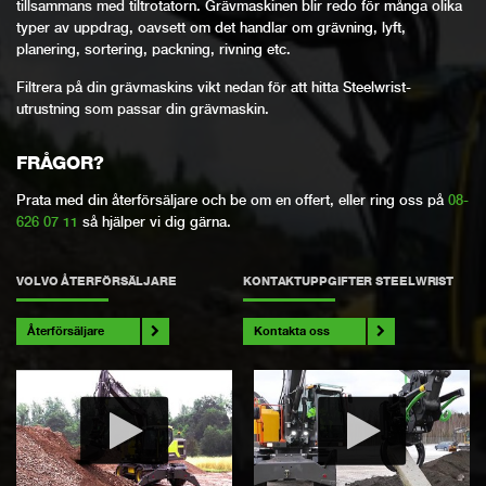
tillsammans med tiltrotatorn. Grävmaskinen blir redo för många olika
typer av uppdrag, oavsett om det handlar om grävning, lyft,
planering, sortering, packning, rivning etc.
Filtrera på din grävmaskins vikt nedan för att hitta Steelwrist-
utrustning som passar din grävmaskin.
FRÅGOR?
Prata med din återförsäljare och be om en offert, eller ring oss på
08-
626 07 11
så hjälper vi dig gärna.
VOLVO ÅTERFÖRSÄLJARE
KONTAKTUPPGIFTER STEELWRIST
Återförsäljare
Kontakta oss