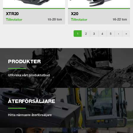
XTR20
X20
Tiltrotator
Tiltrotator
15-20
ton
16-22
ton
1
2
3
4
5
›
»
PRODUKTER
Utforska vårt produktutbud
ÅTERFÖRSÄLJARE
Hitta närmaste återförsäljare