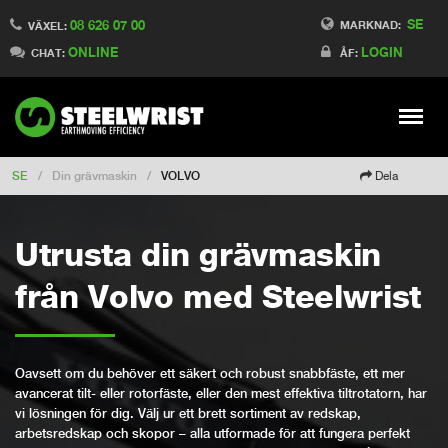
SE
08 626 07 00
Switch to Finland
MARKNAD:
VÄXEL:
ONLINE
LOGIN
Switch to Denmark
CHAT:
ÅF:
Switch to China
Switch to Australia
Stay
Meny
Change market
SE
/
Din grävmaskin
/
VOLVO
Dela
Utrusta din grävmaskin
från Volvo med Steelwrist
Oavsett om du behöver ett säkert och robust snabbfäste, ett mer
avancerat tilt- eller rotorfäste, eller den mest effektiva tiltrotatorn, har
vi lösningen för dig. Välj ur ett brett sortiment av redskap,
arbetsredskap och skopor – alla utformade för att fungera perfekt