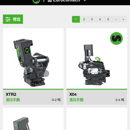
筛选
1
2
3
4
5
›
»
XTR2
X04
液压手腕
液压手腕
0-2
吨
2-4
吨