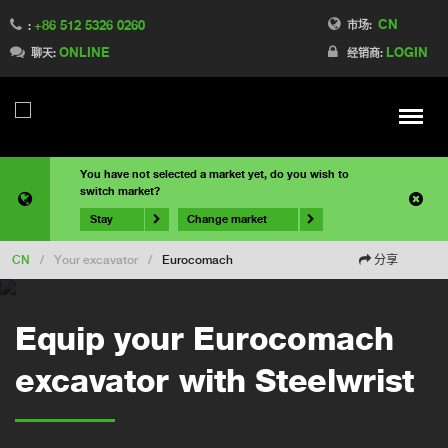
CN
+86 512 5326 0260
市场:
:
ONLINE
LOGIN
聊天:
经销商:
Meny
You have not selected a market yet, do you wish to
switch market?
Stay
Change market
CN
/
Your excavator
/
Eurocomach
分享
Equip your Eurocomach
excavator with Steelwrist