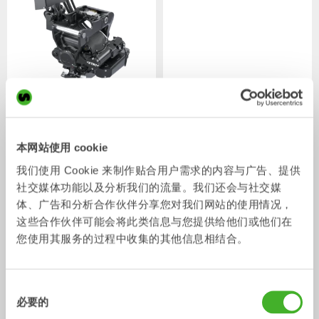
XTR7
X07
液压手腕
液压手腕
4-7
吨
5-7
吨
本网站使用 cookie
我们使用 Cookie 来制作贴合用户需求的内容与广告、提供
社交媒体功能以及分析我们的流量。我们还会与社交媒
体、广告和分析合作伙伴分享您对我们网站的使用情况，
这些合作伙伴可能会将此类信息与您提供给他们或他们在
您使用其服务的过程中收集的其他信息相结合。
同
必要的
XTR10
X12
意
液压手腕
液压手腕
6-10
吨
7-12
吨