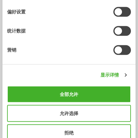
选
择
偏好设置
统计数据
营销
显示详情
X14
XTR13
液压手腕
液压手腕
10-14
吨
10-13
吨
全部允许
允许选择
拒绝