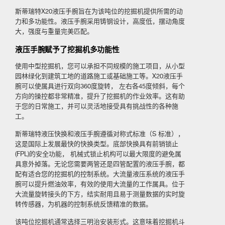
斯蒂瑞特X20液压手腕旨在为该吨位的挖掘机提供所需的动
力和多功能性。液压手腕采用铸钢设计，高度低，摆动角度
大，强度与重量完美匹配。
液压手腕赋予了挖掘机多功能性
使用中型挖掘机，您可以承担不同规模的施工项目，从小型
园林绿化到建筑工地的道路施工或基础施工等。X20液压手
腕可以使属具进行双向360度旋转， 左右各45度倾斜，每个
方向的操控都非常精准，提升了挖掘机的作业效率。这有助
于您的日常施工，并可以灵活地接受具有挑战性的各种施
工。
斯蒂瑞特液压快换和液压手腕遵循对称式标准（S 标准），
这是国际上发展最快的快换类型。底部快换具有前销锁止
(FPL)的安全功能， 机械式锁止机构可以最大限度的避免属
具意外掉落。无论您需要两管还是四管配置的液压手腕，都
配有适合您的挖掘机的控制系统。大流量液压系统的液压手
腕可以提升燃油效率，有效的使用大流量的工作属具。位于
大流量旋转接头的下方，结实耐用且易于测量数据的实时旋
转传感器，为机器的控制系统反馈精准的数据。
该吨位挖掘机通常选择三明治安装形式。这意味着挖掘机斗