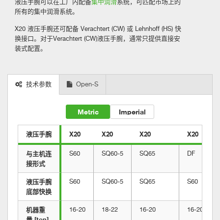
液压手腕可以在工厂内配备
集中润滑
系统，可匹配市场上的
所有的集中润滑系统。
X20 液压手腕还可配备 Verachtert (CW) 或 Lehnhoff (HS) 快
换接口。对于Verachtert (CW)液压手腕，通常只提供直接安
装式配置。
技术参数
Open-S
Metric
Imperial
液压手腕
X20
X20
X20
X20
与主机连
S60
SQ60-5
SQ65
DF
接形式
液压手腕
S60
SQ60-5
SQ65
S60
底部快换
机器重
16-20
18-22
16-20
16-20
量 [ton]