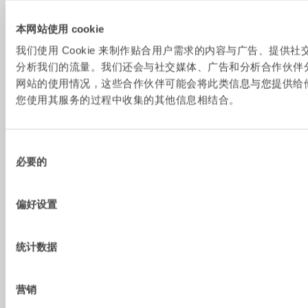
数]
本网站使用 cookie
斗杆宽
–
–
–
334
度 [mm]
我们使用 Cookie 来制作贴合用户需求的内容与广告、提供
分析我们的流量。我们还会与社交媒体、广告和分析合作伙伴
销轴直
–
–
–
60-80
网站的使用情况，这些合作伙伴可能会将此类信息与您提供给
径 [mm]
您使用其服务的过程中收集的其他信息相结合。
销距 [铲
–
–
–
330-460
斗两销子
中心距] 
同
[mm]
必要的
意
摆动扭
47
47
47
47
选
矩 
择
偏好设置
[kNm]
旋转扭
8,8
8,8
8,8
8,8
矩 
统计数据
[kNm]
液压附件
1
1
1
1
营销
手带指夹