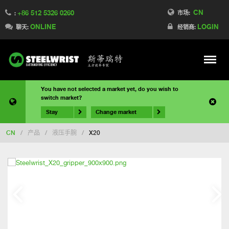
CN
+86 512 5326 0260
市场:
:
ONLINE
LOGIN
聊天:
经销商:
Meny
You have not selected a market yet, do you wish to
switch market?
Stay
Change market
CN
/
产品
/
液压手腕
/
X20