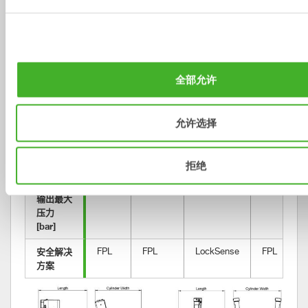
液压附件
2
2
2
2
无手指夹
吊钩 
–
–
–
5
[ton]
全部允许
液压油流
99
99
99
99
量 
[l/min]
允许选择
最大压
210
210
210
210
力 [bar]
拒绝
附件单独
350
350
350
350
输出最大
压力 
[bar]
安全解决
FPL
FPL
LockSense
FPL
方案