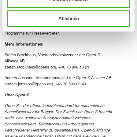
CONEXPO am 3. März um 14:30 Uhr
Die Open-S Alliance lädt am 3. März von 14:30 bis 15:00 Uhr
zu einer Pressekonferenz auf der CONEXPO in Las Vegas
Ablehnen
ein. Die Veranstaltung findet am Stand F27055 von Steelwrist
auf dem Messegelände statt und ist Teil des offiziellen
Programms für Pressevertreter.
Mehr Informationen:
Stefan Stockhaus, Vorstandsvorsitzender der Open-S
Alliance AB
stefan.stockhaus@opens.org
, +46 70 998 13 21
Anders Jonsson, Vorstandsmitglied der Open-S Alliance AB
anders.jonsson@opens.org
, +46 70 590 09 49
Über Open-S
Open-S – der offene Industriestandard für automatische
Schnellwechsler für Bagger. Der Zweck von Open-S besteht
darin, eine weltweite Austauschbarkeit zwischen
Schnellwechslern, Tiltrotatoren und Arbeitsgeräten
verschiedener Hersteller zu gewährleisten. Open-S Alliance
ist eine unabhängige Organisation mit dem alleinigen Ziel,