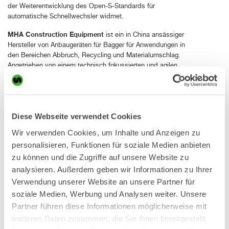
der Weiterentwicklung des Open-S-Standards für
automatische Schnellwechsler widmet.
MHA Construction Equipment
ist ein in China ansässiger
Hersteller von Anbaugeräten für Bagger für Anwendungen in
den Bereichen Abbruch, Recycling und Materialumschlag.
Angetrieben von einem technisch fokussierten und agilen
Team entwickelt und fertigt MHA Pulverisierer, Scheren und
Greifer mit starkem Fokus auf Schnittstellenkompatibilität
und zuverlässige Anpassung an verschiedene
Baggerplattformen und unterstützt damit professionelle
Diese Webseite verwendet Cookies
Anwendungen weltweit.
Wir verwenden Cookies, um Inhalte und Anzeigen zu
„Für MHA unterstreicht der Beitritt zur Open-S Alliance unser
personalisieren, Funktionen für soziale Medien anbieten
Engagement für offene Standards und langfristige
Kompatibilität. Standardisierung spielt eine Schlüsselrolle bei
zu können und die Zugriffe auf unsere Website zu
der Verbesserung von Sicherheit, Effizienz und
analysieren. Außerdem geben wir Informationen zu Ihrer
Interoperabilität im Abbruch- und Recyclingbereich, und
Verwendung unserer Website an unsere Partner für
Open-S bietet eine solide Plattform für die branchenweite
soziale Medien, Werbung und Analysen weiter. Unsere
Zusammenarbeit“, so Mark Kang, Marketing General
Partner führen diese Informationen möglicherweise mit
Manager bei MHA Construction Equipment.
weiteren Daten zusammen, die Sie ihnen bereitgestellt
Norm Engineering
Seit 1984 entwickelt und fertigt