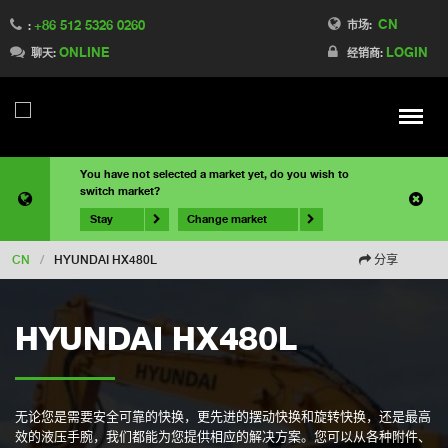
CN
+86 512 5326 0260
市场:
:
ONLINE
LOGIN
聊天:
经销商:
Meny
You have not selected a market yet, do you wish to
switch market?
Stay
Change market
CN
/
HYUNDAI HX480L
分享
HYUNDAI HX480L
无论您是需要安全可靠的快换，更先进的摆动快换和旋转快换，还是最高
效的液压手腕，我们都能为您提供相应的解决方案。您可以从各种附件、