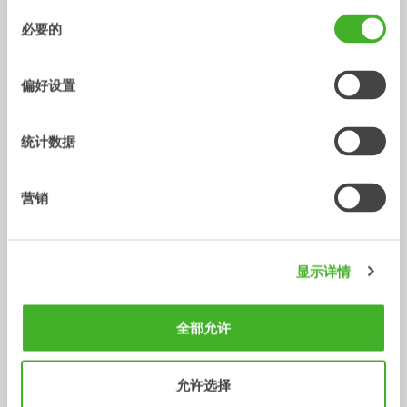
适配器
5-70
吨
同
必要的
意
选
/ HYUNDAI HX480L
配件
择
偏好设置
统计数据
营销
显示详情
V14
Central lubrication
配件
配件
全部允许
允许选择