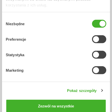
korzystania z ich usług.
V14
Centralne smarowanie
Akcesoria
Akcesoria
Wybór
Niezbędne
zgody
Preferencje
Statystyka
Marketing
GEOfit
Akcesoria
Pokaż szczegóły
/ HYUNDAI HX480L
Szybkozłączach
Zezwól na wszystkie