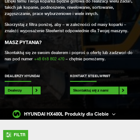
Dzięki temu Twoja koparka będzie gotowa do realizacji wielu zadań,
takich jak kopanie, podnoszenie, niwelowanie, sortowanie,
zagęszczanie, prace wyburzeniowe i wiele innych.
Skorzystaj z filtra poniżej, aby – w zależności od masy koparki –
znaleźć wyposażenie Steelwrist odpowiednie dla Twojej maszyny.
MASZ PYTANIA?
Skontaktuj się ze swoim dealerem i poproś o ofertę lub zadzwoń do
nas pod numer
+48 618 802 470
– chętnie pomożemy.
DEALERZY HYUNDAI
KONTAKT STEELWRIST
Dealerzy
Skontaktuj się z nami
HYUNDAI HX480L Produkty dla Ciebie
FILTR