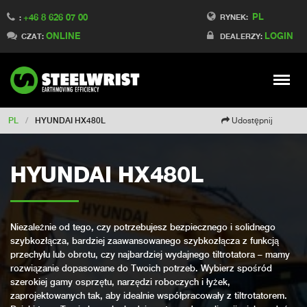
PL
+46 8 626 07 00
Switch to Finland
RYNEK:
:
ONLINE
LOGIN
Switch to Denmark
CZAT:
DEALERZY:
Switch to China
Switch to Australia
Stay
Meny
Change market
PL
/
HYUNDAI HX480L
Udostępnij
HYUNDAI HX480L
Niezależnie od tego, czy potrzebujesz bezpiecznego i solidnego
szybkozłącza, bardziej zaawansowanego szybkozłącza z funkcją
przechyłu lub obrotu, czy najbardziej wydajnego tiltrotatora – mamy
rozwiązanie dopasowane do Twoich potrzeb. Wybierz spośród
szerokiej gamy osprzętu, narzędzi roboczych i łyżek,
zaprojektowanych tak, aby idealnie współpracowały z tiltrotatorem.