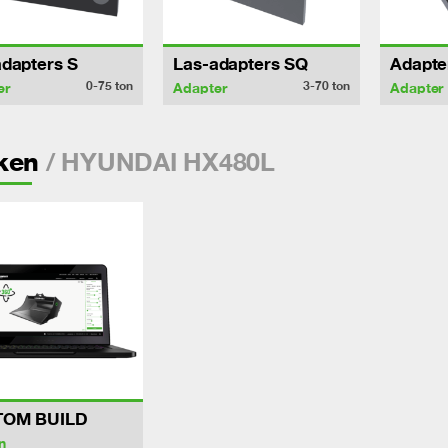
dapters S
Las-adapters SQ
Adapte
0-75
ton
3-70
ton
er
Adapter
Adapter
/ HYUNDAI HX480L
ken
TOM BUILD
n