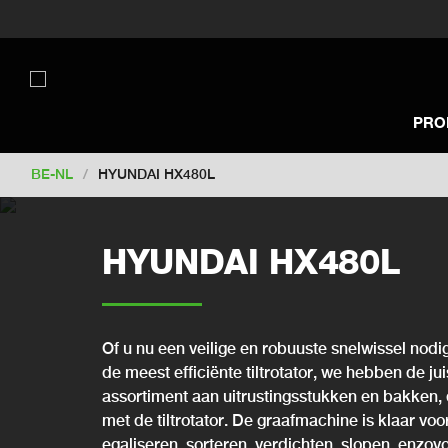
Switch to New Zealand
Switch to S
Switch to United Kingdom
Switch 
Switch to Netherlands
Switch to Ko
Switch to France
Switch to Finland
PRO
Change market
BE-NL
/
HYUNDAI HX480L
HYUNDAI HX480L
Of u nu een veilige en robuuste snelwissel nodig
de meest efficiënte tiltrotator, we hebben de ju
assortiment aan uitrustingsstukken en bakken, 
met de tiltrotator. De graafmachine is klaar vo
egaliseren, sorteren, verdichten, slopen, enzovo