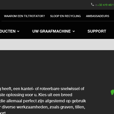
witzerland
Switch to Austria
Switch to Belgique
:
+32 479 467 
to Sweden
Switch to Poland
Switch to Norway
WAAROM EEN TILTROTATOR?
SLOOP EN RECYCLING
AMBASSADEURS
rea
Switch to Japan
Switch to Italy
Switc
Switch to Denmark
Switch to China
Swit
DUCTEN
UW GRAAFMACHINE
SUPPORT
 heeft, een kantel- of roteerbare snelwissel of
iste oplossing voor u. Kies uit een breed
die allemaal perfect zijn afgestemd op gebruik
or diverse werkzaamheden, zoals graven, tillen,
ort.