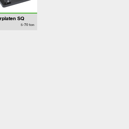
rplaten SQ
5-70
ton