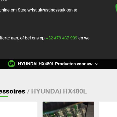
chine om Steelwrist uitrustingsstukken te
ferte aan, of bel ons op
+32 479 467 909
en we
HYUNDAI HX480L Producten voor uw
/ HYUNDAI HX480L
essoires