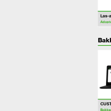
Las-a
Adapt
Bak
CUS
Bakke