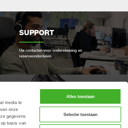
SUPPORT
Uw contacten voor ondersteuning en
reserveonderdelen
BOEK EEN VOLLEDIGE
Alles toestaan
al media te
REVISIE
 van onze
Selectie toestaan
deze gegevens
 op basis van
Houd uw Steelwrist in goede staat