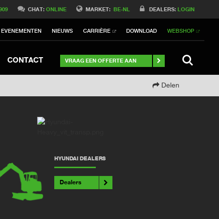
Switch to International
909
CHAT:
ONLINE
MARKET:
BE-NL
DEALERS:
LOGIN
Switch to North America
EVENEMENTEN
NIEUWS
CARRIÈRE
DOWNLOAD
WEBSHOP
h to Germany
ch to Australia
Stay
SEARCH
CONTACT
VRAAG EEN OFFERTE AAN
Delen
HYUNDAI DEALERS
Dealers