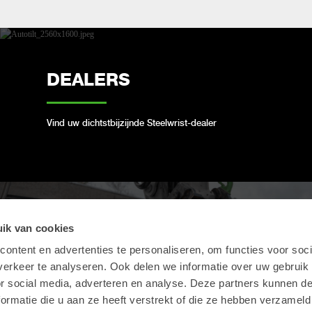
DEALERS
Vind uw dichtstbijzijnde Steelwrist-dealer
ik van cookies
OPEN-S STANDAARD
ontent en advertenties te personaliseren, om functies voor soci
erkeer te analyseren. Ook delen we informatie over uw gebruik
We voldoen aan de open industriestandaard voor
or social media, adverteren en analyse. Deze partners kunnen 
volautomatische snelwissels
ormatie die u aan ze heeft verstrekt of die ze hebben verzameld