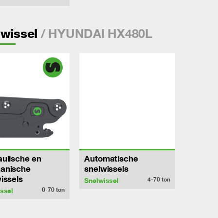
/ HYUNDAI HX480L
wissel
ulische en
Automatische
anische
snelwissels
issels
4-70
ton
Snelwissel
0-70
ton
ssel