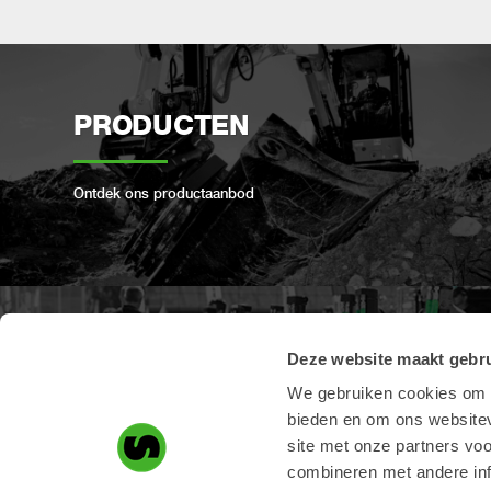
PRODUCTEN
Ontdek ons ​​productaanbod
Deze website maakt gebru
PRODUCT REGISTRATIE
We gebruiken cookies om c
bieden en om ons websitev
Registreer hier uw Steelwrist-product
site met onze partners vo
combineren met andere inf