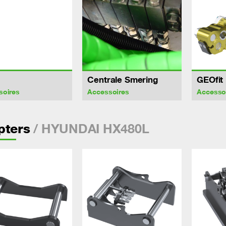
Centrale Smering
GEOfit
soires
Accessoires
Accesso
/ HYUNDAI HX480L
pters