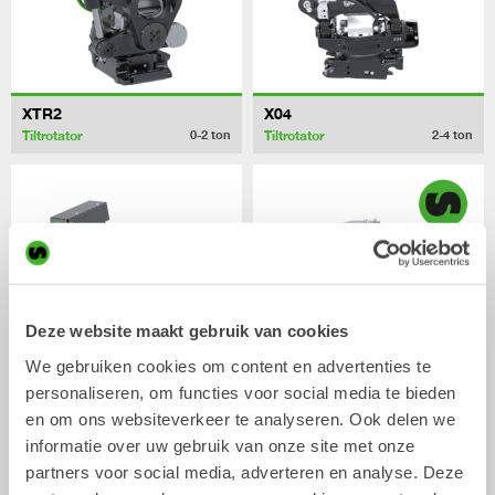
XTR2
X04
Tiltrotator
Tiltrotator
0-2
ton
2-4
ton
Deze website maakt gebruik van cookies
We gebruiken cookies om content en advertenties te
personaliseren, om functies voor social media te bieden
XTR7
X07
en om ons websiteverkeer te analyseren. Ook delen we
Tiltrotator
Tiltrotator
4-7
ton
5-7
ton
informatie over uw gebruik van onze site met onze
partners voor social media, adverteren en analyse. Deze