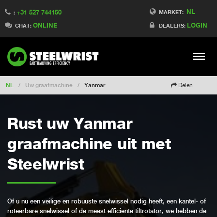
NL
+31 527 744150
Switch to Finland
MARKET:
:
ONLINE
LOGIN
Switch to Denmark
CHAT:
DEALERS:
Switch to China
Switch to Australia
Stay
Meny
Change market
NL
/
Uw graafmachine
/
Yanmar
Delen
Rust uw Yanmar
graafmachine uit met
Steelwrist
Of u nu een veilige en robuuste snelwissel nodig heeft, een kantel- of
roteerbare snelwissel of de meest efficiënte tiltrotator, we hebben de