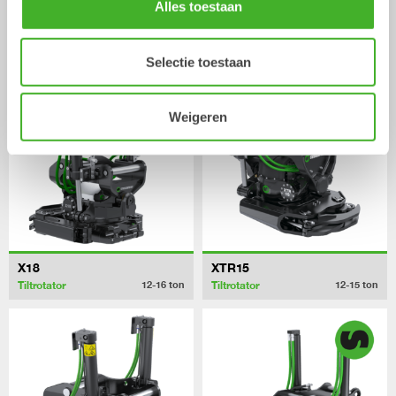
Alles toestaan
X14
XTR13
Tiltrotator
Tiltrotator
10-14
ton
10-13
ton
Selectie toestaan
Weigeren
X18
XTR15
Tiltrotator
Tiltrotator
12-16
ton
12-15
ton