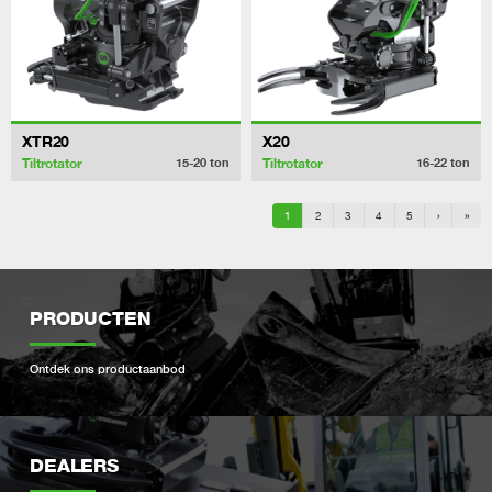
XTR20
X20
Tiltrotator
Tiltrotator
15-20
ton
16-22
ton
1
2
3
4
5
›
»
PRODUCTEN
Ontdek ons ​​productaanbod
DEALERS