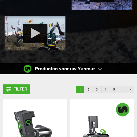
Producten voor uw Yanmar
FILTER
1
2
3
4
5
›
»