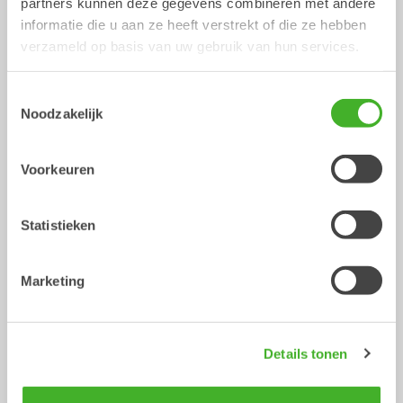
partners kunnen deze gegevens combineren met andere
informatie die u aan ze heeft verstrekt of die ze hebben
verzameld op basis van uw gebruik van hun services.
Toestemmingsselectie
Noodzakelijk
Voorkeuren
XTR10
X12
Tiltrotator
Tiltrotator
6-10
ton
7-12
ton
Statistieken
Marketing
Details tonen