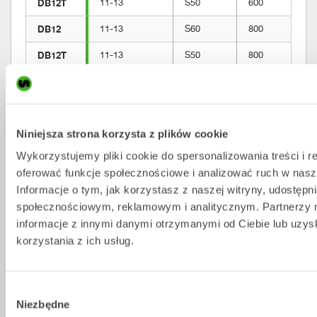
DB12T
11-13
S50
600
DB12
11-13
S60
800
DB12T
11-13
S50
800
DB12
11-13
S50
900
DB12T
11-13
S50
900
Niniejsza strona korzysta z plików cookie
DB12
11-13
S60
800
Wykorzystujemy pliki cookie do spersonalizowania treści i r
DB12T
11-13
S60
800
oferować funkcje społecznościowe i analizować ruch w nasze
DB13
13-14
S60
900
Informacje o tym, jak korzystasz z naszej witryny, udostęp
społecznościowym, reklamowym i analitycznym. Partnerzy 
DB13T
13-14
S60
900
informacje z innymi danymi otrzymanymi od Ciebie lub uzy
DB14
14-15
S60
450
korzystania z ich usług.
DB14T
14-15
S60
450
Wybór
DB14
14-15
S60
600
Niezbędne
zgody
14-15
S60
600