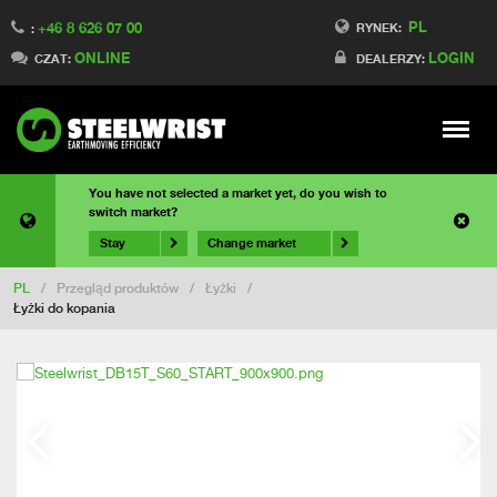
PL
+46 8 626 07 00
RYNEK:
:
ONLINE
LOGIN
CZAT:
DEALERZY:
Meny
You have not selected a market yet, do you wish to
switch market?
Stay
Change market
PL
/
Przegląd produktów
/
Łyżki
/
Łyżki do kopania