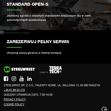
STANDARD OPEN-S
Jesteśmy zgodni z otwartym standardem branżowym dla w pełni
automatycznych szybkozłączy
ZAREZERWUJ PEŁNY SERWIS
Utrzymaj swoją głowicę w dobrej kondycji
Si
STEELWRIST SP. Z O.O., FALENTY NOWE, UL. WILLOWA 13, 05-090 RASZYN
+48 61 88 02 470
GODZINY OTWARCIA (CET): 7:00-16:00
PRIVACY POLICY
COOKIE POLICY