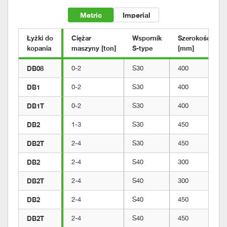
Metric
Imperial
Łyżki do

Ciężar

Wspornik

Szerokość

kopania
maszyny [ton]
S-type
[mm]
DB08
0-2
S30
400
DB1
0-2
S30
400
DB1T
0-2
S30
400
DB2
1-3
S30
450
DB2T
2-4
S30
450
DB2
2-4
S40
300
DB2T
2-4
S40
300
DB2
2-4
S40
450
DB2T
2-4
S40
450