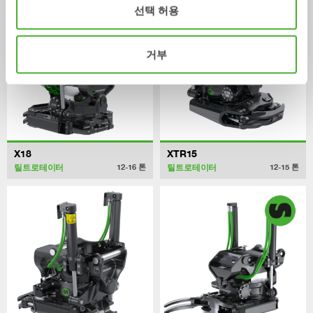
선택 허용
거부
X18
XTR15
틸트로테이터
틸트로테이터
12-16
톤
12-15
톤