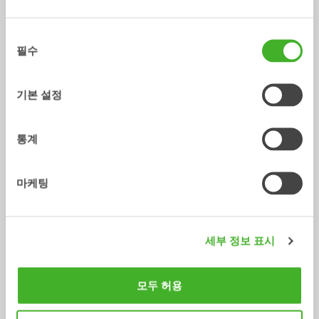
동
필수
의
선
XTR10
X12
택
기본 설정
틸트로테이터
틸트로테이터
6-10
톤
7-12
톤
통계
마케팅
세부 정보 표시
X14
XTR13
모두 허용
틸트로테이터
틸트로테이터
10-14
톤
10-13
톤