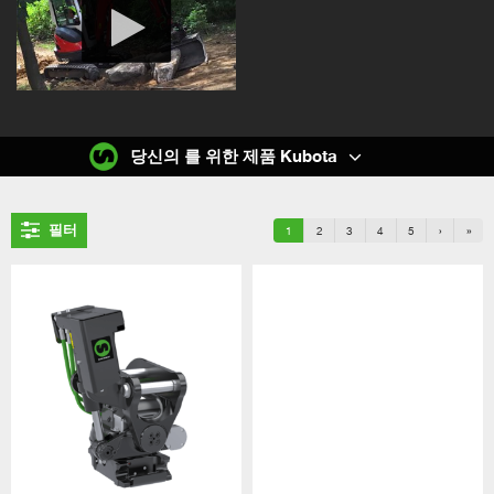
당신의 를 위한 제품 Kubota
필터
1
2
3
4
5
›
»