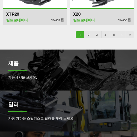
XTR20
X20
틸트로테이터
틸트로테이터
15-20
톤
16-22
톤
1
2
3
4
5
›
»
제품
제품사양을 보세요.
딜러
가장 가까운 스틸리스트 딜러를 찾아 보세요