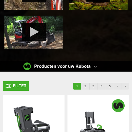
Producten voor uw Kubota
FILTER
1
2
3
4
5
›
»