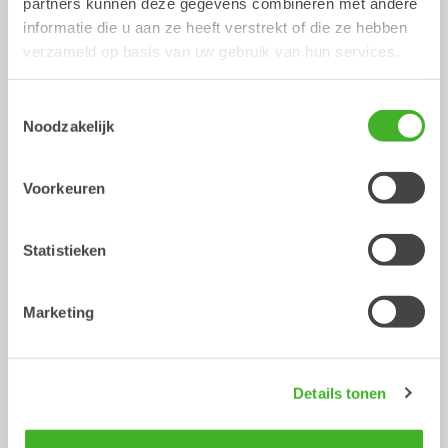
partners kunnen deze gegevens combineren met andere
informatie die u aan ze heeft verstrekt of die ze hebben
verzameld op basis van uw gebruik van hun services.
Toestemmingsselectie
Noodzakelijk
Voorkeuren
XTR10
X12
Tiltrotator
Tiltrotator
6-10
ton
7-12
ton
Statistieken
Marketing
Details tonen