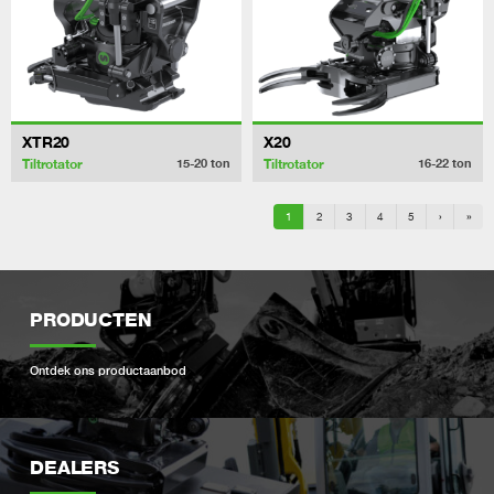
XTR20
X20
Tiltrotator
Tiltrotator
15-20
ton
16-22
ton
1
2
3
4
5
›
»
PRODUCTEN
Ontdek ons ​​productaanbod
DEALERS