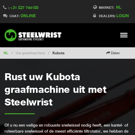
NL
+31 527 744150
Switch to Finland
MARKET:
:
ONLINE
LOGIN
Switch to Denmark
CHAT:
DEALERS:
Switch to China
Switch to Australia
Stay
Meny
Change market
NL
/
Uw graafmachine
/
Kubota
Delen
Rust uw Kubota
graafmachine uit met
Steelwrist
Of u nu een veilige en robuuste snelwissel nodig heeft, een kantel- of
roteerbare snelwissel of de meest efficiënte tiltrotator, we hebben de