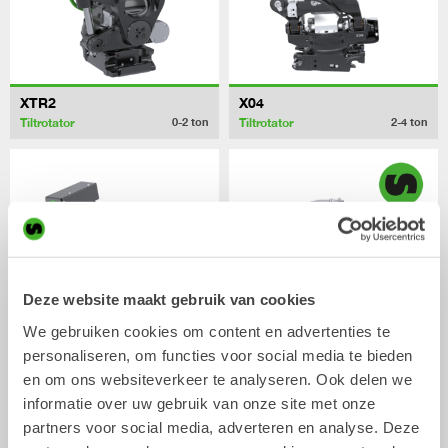
XTR2
X04
Tiltrotator
Tiltrotator
0-2
ton
2-4
ton
Deze website maakt gebruik van cookies
We gebruiken cookies om content en advertenties te
personaliseren, om functies voor social media te bieden
XTR7
X07
en om ons websiteverkeer te analyseren. Ook delen we
Tiltrotator
Tiltrotator
4-7
ton
5-7
ton
informatie over uw gebruik van onze site met onze
partners voor social media, adverteren en analyse. Deze