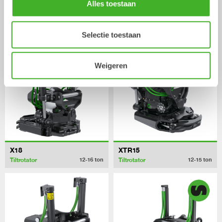
Alles toestaan
X14
XTR13
Tiltrotator
Tiltrotator
10-14
ton
10-13
ton
Selectie toestaan
Weigeren
X18
XTR15
Tiltrotator
Tiltrotator
12-16
ton
12-15
ton